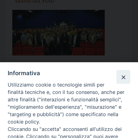
Galleria Foto
Informativa
Utilizziamo cookie o tecnologie simili per
Calendario Appuntamenti
finalità tecniche e, con il tuo consenso, anche per
altre finalità ("interazioni e funzionalità semplici",
<<
Ago 2026
>>
"miglioramento dell'esperienza", "misurazione" e
"targeting e pubblicità") come specificato nella
l
m
m
g
v
s
d
cookie policy.
27
28
29
30
31
1
2
Cliccando su "accetta" acconsenti all'utilizzo dei
3
4
5
6
7
8
9
cookie. Cliccando su "personalizza" puoi avere