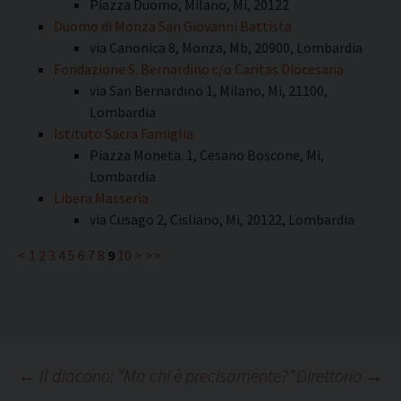
Piazza Duomo, Milano, Mi, 20122
Duomo di Monza San Giovanni Battista
via Canonica 8, Monza, Mb, 20900, Lombardia
Fondazione S. Bernardino c/o Caritas Diocesana
via San Bernardino 1, Milano, Mi, 21100,
Lombardia
Istituto Sacra Famiglia
Piazza Moneta. 1, Cesano Boscone, Mi,
Lombardia
Libera Masseria
via Cusago 2, Cisliano, Mi, 20122, Lombardia
<
1
2
3
4
5
6
7
8
9
10
>
>>
Navigazione
←
Il diacono: “Ma chi è precisamente?”
Direttorio
→