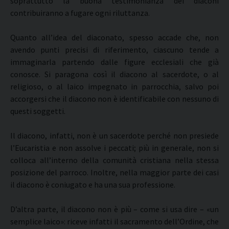
soprattutto la buona testimonianza dei diaconi
contribuiranno a fugare ogni riluttanza.
Quanto all’idea del diaconato, spesso accade che, non
avendo punti precisi di riferimento, ciascuno tende a
immaginarla partendo dalle figure ecclesiali che già
conosce. Si paragona così il diacono al sacerdote, o al
religioso, o al laico impegnato in parrocchia, salvo poi
accorgersi che il diacono non è identificabile con nessuno di
questi soggetti.
Il diacono, infatti, non è un sacerdote perché non presiede
l’Eucaristia e non assolve i peccati; più in generale, non si
colloca all’interno della comunità cristiana nella stessa
posizione del parroco. Inoltre, nella maggior parte dei casi
il diacono è coniugato e ha una sua professione.
D’altra parte, il diacono non è più – come si usa dire – «un
semplice laico»: riceve infatti il sacramento dell’Ordine, che