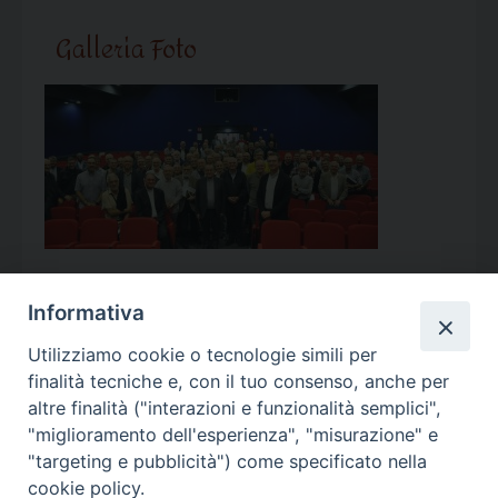
Galleria Foto
Informativa
Utilizziamo cookie o tecnologie simili per
Calendario Appuntamenti
finalità tecniche e, con il tuo consenso, anche per
altre finalità ("interazioni e funzionalità semplici",
<<
Ago 2026
>>
"miglioramento dell'esperienza", "misurazione" e
"targeting e pubblicità") come specificato nella
l
m
m
g
v
s
d
cookie policy.