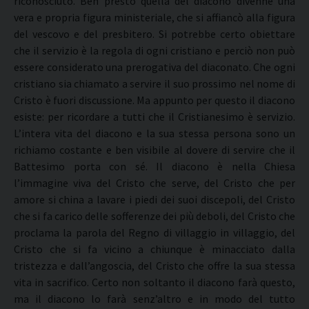
riconosciuto. Ben presto quella del diacono divenne una
vera e propria figura ministeriale, che si affiancò alla figura
del vescovo e del presbitero. Si potrebbe certo obiettare
che il servizio è la regola di ogni cristiano e perciò non può
essere considerato una prerogativa del diaconato. Che ogni
cristiano sia chiamato a servire il suo prossimo nel nome di
Cristo è fuori discussione. Ma appunto per questo il diacono
esiste: per ricordare a tutti che il Cristianesimo è servizio.
L’intera vita del diacono e la sua stessa persona sono un
richiamo costante e ben visibile al dovere di servire che il
Battesimo porta con sé. Il diacono è nella Chiesa
l’immagine viva del Cristo che serve, del Cristo che per
amore si china a lavare i piedi dei suoi discepoli, del Cristo
che si fa carico delle sofferenze dei più deboli, del Cristo che
proclama la parola del Regno di villaggio in villaggio, del
Cristo che si fa vicino a chiunque è minacciato dalla
tristezza e dall’angoscia, del Cristo che offre la sua stessa
vita in sacrifico. Certo non soltanto il diacono farà questo,
ma il diacono lo farà senz’altro e in modo del tutto