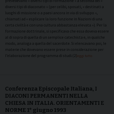
prevedevano « diversi tipi di formazione » a seconda dei «
diversi tipi di diaconato » (per celibi, sposati, « destinati a
luoghi di missione o a paesi ancora in via di sviluppo »,
chiamati ad « esplicare la loro funzione in Nazioni di una
certa civiltà e con una cultura abbastanza elevata »). Per la
formazione dottrinale, si specificava che essa doveva essere
al di sopra di quella di un semplice catechista e, in qualche
modo, analoga a quella del sacerdote. Si elencavano poi, le
materie che dovevano essere prese in considerazione per
l’elaborazione del programma di studi.(2)
leggi tutto
Conferenza Episcopale Italiana, I
DIACONI PERMANENTI NELLA
CHIESA IN ITALIA. ORIENTAMENTI E
NORME 1° giugno 1993