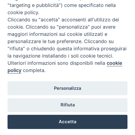
"targeting e pubblicità") come specificato nella
l
m
m
g
v
s
d
cookie policy.
27
28
29
30
31
1
2
Cliccando su "accetta" acconsenti all'utilizzo dei
3
4
5
6
7
8
9
cookie. Cliccando su "personalizza" puoi avere
maggiori informazioni sui cookie utilizzati e
10
11
12
13
14
15
16
personalizzare le tue preferenze. Cliccando su
17
18
19
20
21
22
23
"rifiuta" o chiudendo questa informativa proseguirai
la navigazione installando i soli cookie tecnici.
24
29
25
26
27
28
30
Ulteriori informazioni sono disponibili nella
cookie
31
1
2
3
4
5
6
policy
completa.
Personalizza
Rifiuta
DIACONI
Diocesi di Milano Via Pio XI, 32 - 21040 - Venegono Inferiore (VA)
permanenti -
Tel. 0331.867111 - Fax. 0331.867700
Accetta
Diocesi di Milano
E-mail:
diaconato@seminario.milano.it
Preferenze Cookie