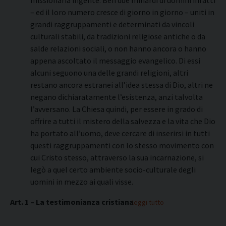
missionaria ingente. Ben due miliardi di uomini infatti
– ed il loro numero cresce di giorno in giorno – uniti in
grandi raggruppamenti e determinati da vincoli
culturali stabili, da tradizioni religiose antiche o da
salde relazioni sociali, o non hanno ancora o hanno
appena ascoltato il messaggio evangelico. Di essi
alcuni seguono una delle grandi religioni, altri
restano ancora estranei all’idea stessa di Dio, altri ne
negano dichiaratamente l’esistenza, anzi talvolta
l’avversano. La Chiesa quindi, per essere in grado di
offrire a tutti il mistero della salvezza e la vita che Dio
ha portato all’uomo, deve cercare di inserirsi in tutti
questi raggruppamenti con lo stesso movimento con
cui Cristo stesso, attraverso la sua incarnazione, si
legò a quel certo ambiente socio-culturale degli
uomini in mezzo ai quali visse.
Art. 1 – La testimonianza cristiana
leggi tutto