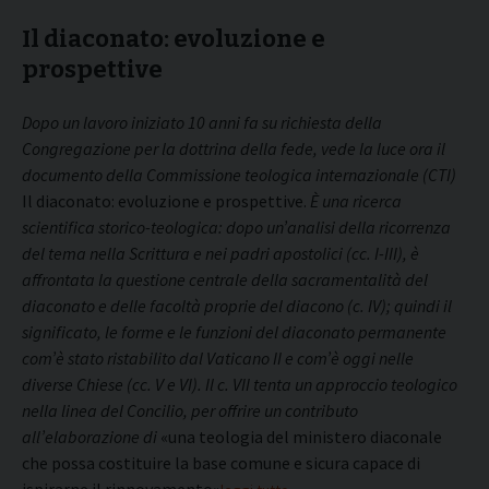
Il diaconato: evoluzione e
prospettive
Dopo un lavoro iniziato 10 anni fa su richiesta della
Congregazione per la dottrina della fede, vede la luce ora il
documento della Commissione teologica internazionale (CTI)
Il diaconato: evoluzione e prospettive.
È una ricerca
scientifica storico-teologica: dopo un’analisi della ricorrenza
del tema nella Scrittura e nei padri apostolici (cc. I-III), è
affrontata la questione centrale della sacramentalità del
diaconato e delle facoltà proprie del diacono (c. IV); quindi il
significato, le forme e le funzioni del diaconato permanente
com’è stato ristabilito dal Vaticano II e com’è oggi nelle
diverse Chiese (cc. V e VI). Il c. VII tenta un approccio teologico
nella linea del Concilio, per offrire un contributo
all’elaborazione di
«una teologia del ministero diaconale
che possa costituire la base comune e sicura capace di