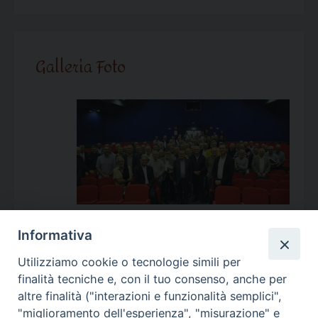
Galleria Foto
Informativa
Utilizziamo cookie o tecnologie simili per
Calendario Appuntamenti
finalità tecniche e, con il tuo consenso, anche per
altre finalità ("interazioni e funzionalità semplici",
<<
Ago 2026
>>
"miglioramento dell'esperienza", "misurazione" e