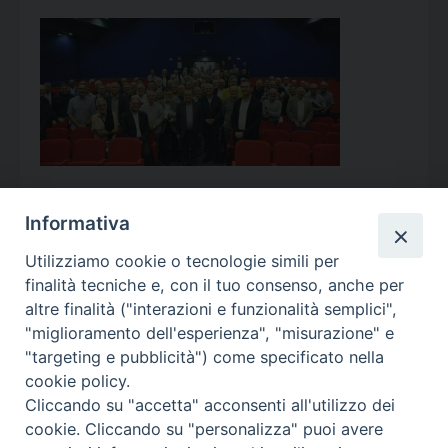
Informativa
Utilizziamo cookie o tecnologie simili per
Calendario Appuntamenti
finalità tecniche e, con il tuo consenso, anche per
altre finalità ("interazioni e funzionalità semplici",
<<
Ago 2026
>>
"miglioramento dell'esperienza", "misurazione" e
"targeting e pubblicità") come specificato nella
l
m
m
g
v
s
d
cookie policy.
27
28
29
30
31
1
2
Cliccando su "accetta" acconsenti all'utilizzo dei
3
4
5
6
7
8
9
cookie. Cliccando su "personalizza" puoi avere