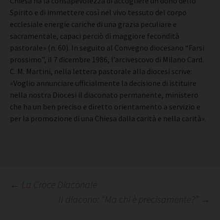
Chiesa ha la consapevolezza di accogliere un dono dello
Spirito e di immettere così nel vivo tessuto del corpo
ecclesiale energie cariche di una grazia peculiare e
sacramentale, capaci perciò di maggiore fecondità
pastorale» (n. 60). In seguito al Convegno diocesano “Farsi
prossimo”, il 7 dicembre 1986, l’arcivescovo di Milano Card.
C. M. Martini, nella lettera pastorale alla diocesi scrive:
«Voglio annunciare ufficialmente la decisione di istituire
nella nostra Diocesi il diaconato permanente, ministero
che ha un ben preciso e diretto orientamento a servizio e
per la promozione di una Chiesa dalla carità e nella carità».
Navigazione
←
La Croce Diaconale
Il diacono: “Ma chi è precisamente?”
→