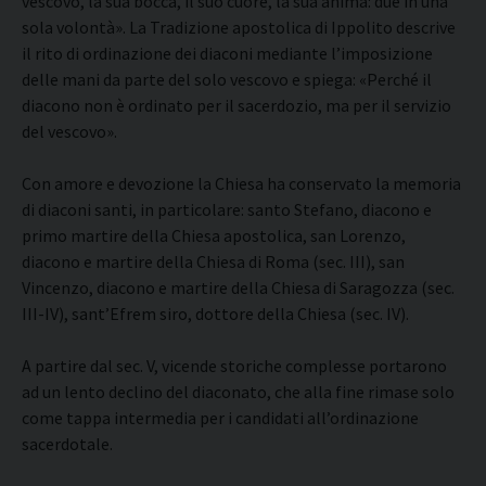
vescovo, la sua bocca, il suo cuore, la sua anima: due in una
sola volontà». La Tradizione apostolica di Ippolito descrive
il rito di ordinazione dei diaconi mediante l’imposizione
delle mani da parte del solo vescovo e spiega: «Perché il
diacono non è ordinato per il sacerdozio, ma per il servizio
del vescovo».
Con amore e devozione la Chiesa ha conservato la memoria
di diaconi santi, in particolare: santo Stefano, diacono e
primo martire della Chiesa apostolica, san Lorenzo,
diacono e martire della Chiesa di Roma (sec. III), san
Vincenzo, diacono e martire della Chiesa di Saragozza (sec.
III-IV), sant’Efrem siro, dottore della Chiesa (sec. IV).
A partire dal sec. V, vicende storiche complesse portarono
ad un lento declino del diaconato, che alla fine rimase solo
come tappa intermedia per i candidati all’ordinazione
sacerdotale.