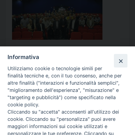
Informativa
Utilizziamo cookie o tecnologie simili per
Calendario Appuntamenti
finalità tecniche e, con il tuo consenso, anche per
altre finalità ("interazioni e funzionalità semplici",
<<
Ago 2026
>>
"miglioramento dell'esperienza", "misurazione" e
"targeting e pubblicità") come specificato nella
l
m
m
g
v
s
d
cookie policy.
27
28
29
30
31
1
2
Cliccando su "accetta" acconsenti all'utilizzo dei
3
4
5
6
7
8
9
cookie. Cliccando su "personalizza" puoi avere
maggiori informazioni sui cookie utilizzati e
10
11
12
13
14
15
16
personalizzare le tue preferenze. Cliccando su