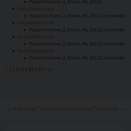
Piazza Fontana, 2, Milano, Mi, 20122
Curia Arcivescovile
Piazza Fontana, 2, Milano, Mi, 20122, Lombardia
Curia Arcivescovile
Piazza Fontana, 2, Milano, Mi, 20122, Lombardia
Curia Arcivescovile
Piazza Fontana, 2, Milano, Mi, 20122, Lombardia
Curia Arcivescovile
Piazza Fontana, 2, Milano, Mi, 20122, Lombardia
<
1
2
3
4
5
6
7
8
9
10
>
>>
Navigazione
←
Il diacono: “Ma chi è precisamente?”
Direttorio
→