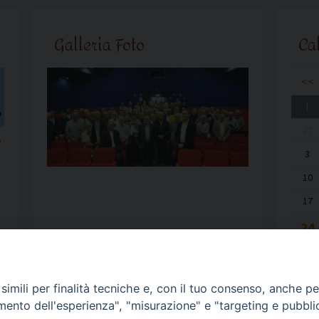
Galleria Foto
Ca
<<
l
27
o
3
10
17
24
31
imili per finalità tecniche e, con il tuo consenso, anche per 
amento dell'esperienza", "misurazione" e "targeting e pubbli