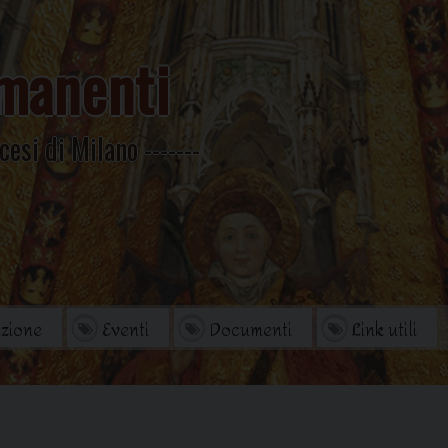
manenti
cesi di Milano
zione
Eventi
Documenti
Link utili
orio
Archivio Storico
di studi
Omelie