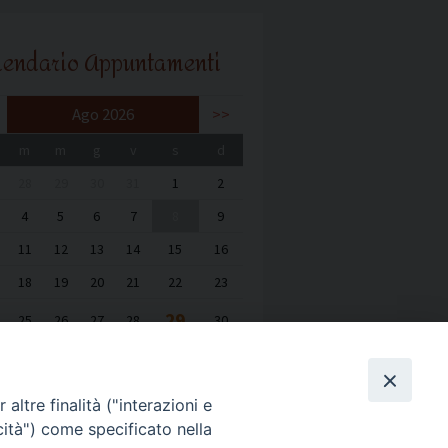
lendario Appuntamenti
Ago 2026
>>
m
m
g
v
s
d
28
29
30
31
1
2
4
5
6
7
8
9
11
12
13
14
15
16
18
19
20
21
22
23
29
25
26
27
28
30
1
2
3
4
5
6
altre finalità ("interazioni e
cità") come specificato nella