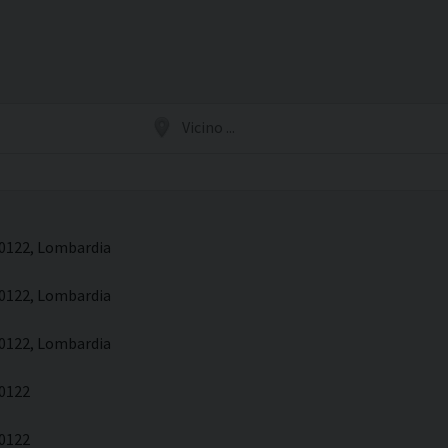
i della
Convegni Regionali
zione
Testi Magisteriali
ghiera del
no
Area riservata
Vicino
...
20122, Lombardia
20122, Lombardia
20122, Lombardia
20122
20122