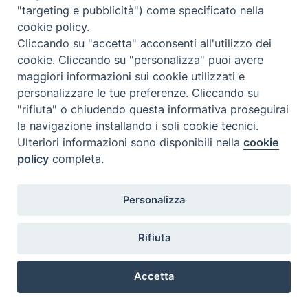
"targeting e pubblicità") come specificato nella
l
m
m
g
v
s
d
cookie policy.
27
28
29
30
31
1
2
Cliccando su "accetta" acconsenti all'utilizzo dei
3
4
5
6
7
8
9
cookie. Cliccando su "personalizza" puoi avere
maggiori informazioni sui cookie utilizzati e
10
11
12
13
14
15
16
personalizzare le tue preferenze. Cliccando su
17
18
19
20
21
22
23
"rifiuta" o chiudendo questa informativa proseguirai
la navigazione installando i soli cookie tecnici.
24
29
25
26
27
28
30
Ulteriori informazioni sono disponibili nella
cookie
31
1
2
3
4
5
6
policy
completa.
Personalizza
Rifiuta
DIACONI
Diocesi di Milano Via Pio XI, 32 - 21040 - Venegono Inferiore (VA)
permanenti -
Tel. 0331.867111 - Fax. 0331.867700
Accetta
Diocesi di Milano
E-mail:
diaconato@seminario.milano.it
Preferenze Cookie