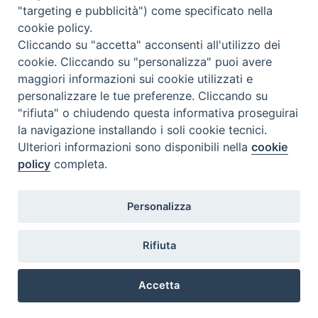
"targeting e pubblicità") come specificato nella
l
m
m
g
v
s
d
cookie policy.
27
28
29
30
31
1
2
Cliccando su "accetta" acconsenti all'utilizzo dei
3
4
5
6
7
8
9
cookie. Cliccando su "personalizza" puoi avere
maggiori informazioni sui cookie utilizzati e
10
11
12
13
14
15
16
personalizzare le tue preferenze. Cliccando su
17
18
19
20
21
22
23
"rifiuta" o chiudendo questa informativa proseguirai
la navigazione installando i soli cookie tecnici.
24
29
25
26
27
28
30
Ulteriori informazioni sono disponibili nella
cookie
31
1
2
3
4
5
6
policy
completa.
Personalizza
Rifiuta
DIACONI
Diocesi di Milano Via Pio XI, 32 - 21040 - Venegono Inferiore (VA)
permanenti -
Tel. 0331.867111 - Fax. 0331.867700
Accetta
Diocesi di Milano
E-mail:
diaconato@seminario.milano.it
Preferenze Cookie