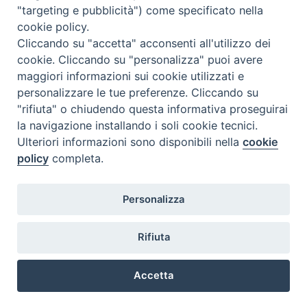
"targeting e pubblicità") come specificato nella
l
m
m
g
v
s
d
cookie policy.
27
28
29
30
31
1
2
Cliccando su "accetta" acconsenti all'utilizzo dei
3
4
5
6
7
8
9
cookie. Cliccando su "personalizza" puoi avere
maggiori informazioni sui cookie utilizzati e
10
11
12
13
14
15
16
personalizzare le tue preferenze. Cliccando su
17
18
19
20
21
22
23
"rifiuta" o chiudendo questa informativa proseguirai
la navigazione installando i soli cookie tecnici.
24
29
25
26
27
28
30
Ulteriori informazioni sono disponibili nella
cookie
31
1
2
3
4
5
6
policy
completa.
Personalizza
Rifiuta
DIACONI
Diocesi di Milano Via Pio XI, 32 - 21040 - Venegono Inferiore (VA)
permanenti -
Tel. 0331.867111 - Fax. 0331.867700
Accetta
Diocesi di Milano
E-mail:
diaconato@seminario.milano.it
Preferenze Cookie