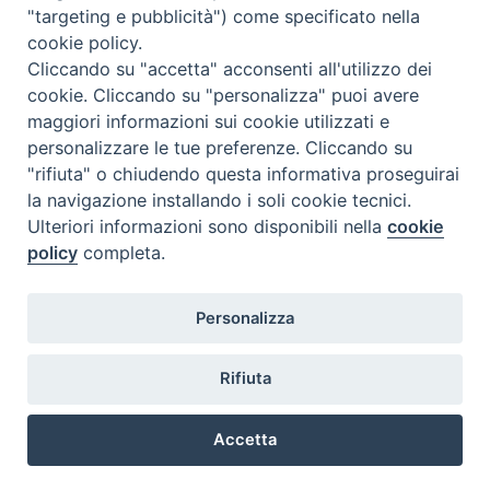
"targeting e pubblicità") come specificato nella
l
m
m
g
v
s
d
cookie policy.
27
28
29
30
31
1
2
Cliccando su "accetta" acconsenti all'utilizzo dei
3
4
5
6
7
8
9
cookie. Cliccando su "personalizza" puoi avere
maggiori informazioni sui cookie utilizzati e
10
11
12
13
14
15
16
personalizzare le tue preferenze. Cliccando su
17
18
19
20
21
22
23
"rifiuta" o chiudendo questa informativa proseguirai
la navigazione installando i soli cookie tecnici.
24
29
25
26
27
28
30
Ulteriori informazioni sono disponibili nella
cookie
31
1
2
3
4
5
6
policy
completa.
Personalizza
Rifiuta
DIACONI
Diocesi di Milano Via Pio XI, 32 - 21040 - Venegono Inferiore (VA)
permanenti -
Tel. 0331.867111 - Fax. 0331.867700
Accetta
Diocesi di Milano
E-mail:
diaconato@seminario.milano.it
Preferenze Cookie