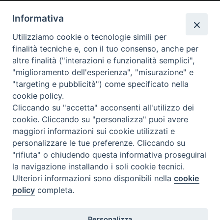
Informativa
Utilizziamo cookie o tecnologie simili per
Calendario Appuntamenti
finalità tecniche e, con il tuo consenso, anche per
altre finalità ("interazioni e funzionalità semplici",
<<
Ago 2026
>>
"miglioramento dell'esperienza", "misurazione" e
"targeting e pubblicità") come specificato nella
l
m
m
g
v
s
d
cookie policy.
27
28
29
30
31
1
2
Cliccando su "accetta" acconsenti all'utilizzo dei
3
4
5
6
7
8
9
cookie. Cliccando su "personalizza" puoi avere
maggiori informazioni sui cookie utilizzati e
10
11
12
13
14
15
16
personalizzare le tue preferenze. Cliccando su
17
18
19
20
21
22
23
"rifiuta" o chiudendo questa informativa proseguirai
la navigazione installando i soli cookie tecnici.
24
29
25
26
27
28
30
Ulteriori informazioni sono disponibili nella
cookie
31
1
2
3
4
5
6
policy
completa.
Personalizza