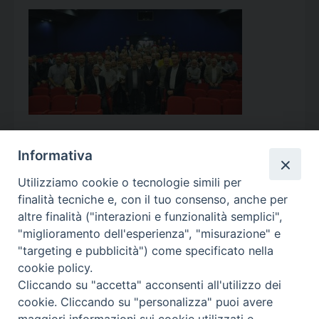
Informativa
Utilizziamo cookie o tecnologie simili per
Calendario Appuntamenti
finalità tecniche e, con il tuo consenso, anche per
altre finalità ("interazioni e funzionalità semplici",
<<
Ago 2026
>>
"miglioramento dell'esperienza", "misurazione" e
"targeting e pubblicità") come specificato nella
l
m
m
g
v
s
d
cookie policy.
27
28
29
30
31
1
2
Cliccando su "accetta" acconsenti all'utilizzo dei
3
4
5
6
7
8
9
cookie. Cliccando su "personalizza" puoi avere
maggiori informazioni sui cookie utilizzati e