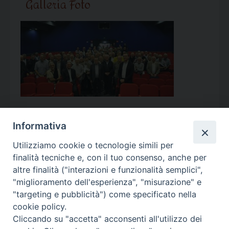
Galleria Foto
Informativa
Utilizziamo cookie o tecnologie simili per
Calendario Appuntamenti
finalità tecniche e, con il tuo consenso, anche per
altre finalità ("interazioni e funzionalità semplici",
<<
Ago 2026
>>
"miglioramento dell'esperienza", "misurazione" e
"targeting e pubblicità") come specificato nella
l
m
m
g
v
s
d
cookie policy.
27
28
29
30
31
1
2
Cliccando su "accetta" acconsenti all'utilizzo dei