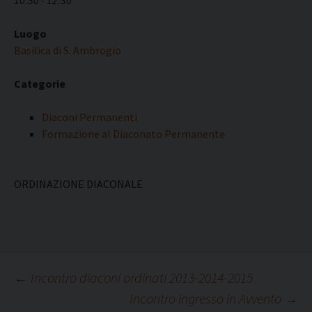
10:30 - 12:30
Luogo
Basilica di S. Ambrogio
Categorie
Diaconi Permanenti
Formazione al Diaconato Permanente
ORDINAZIONE DIACONALE
Navigazione
←
Incontro diaconi ordinati 2013-2014-2015
Incontro ingresso in Avvento
→