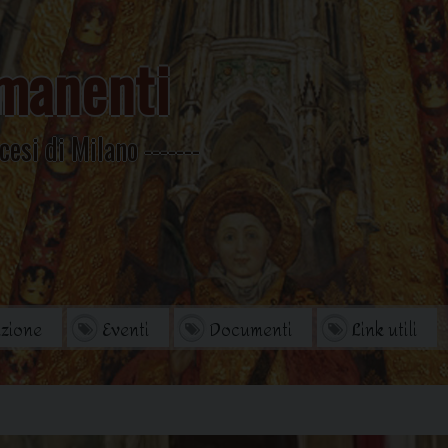
manenti
cesi di Milano
zione
Eventi
Documenti
Link utili
orio
Archivio Storico
di studi
Omelie