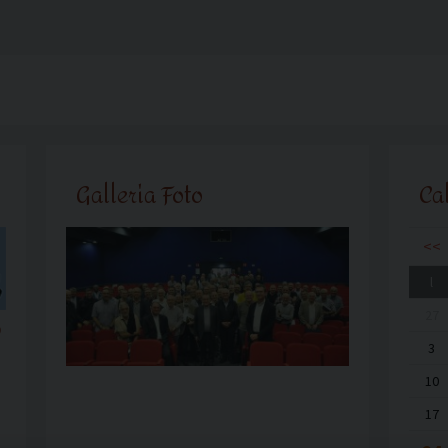
Galleria Foto
Ca
<<
l
27
o
3
10
17