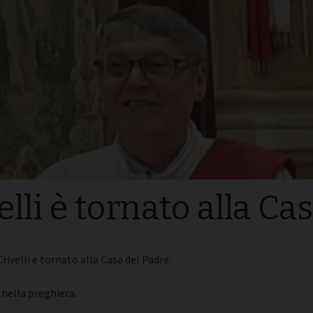
i della
Convegni Regionali
zione
Testi Magisteriali
ghiera del
no
Area riservata
elli è tornato alla Ca
Crivelli è tornato alla Casa del Padre.
o nella preghiera.