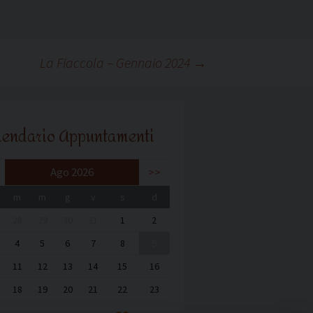
La Fiaccola – Gennaio 2024
→
lendario Appuntamenti
Ago 2026
>>
m
m
g
v
s
d
28
29
30
31
1
2
4
5
6
7
8
9
11
12
13
14
15
16
18
19
20
21
22
23