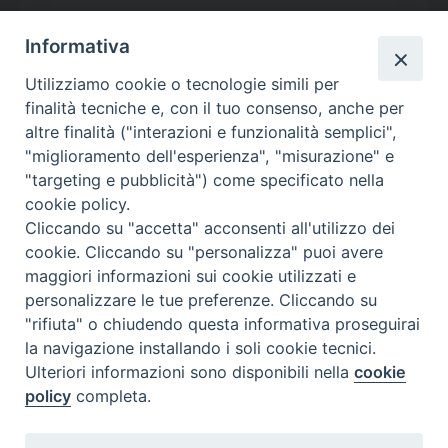
Informativa
Utilizziamo cookie o tecnologie simili per
Calendario Appuntamenti
finalità tecniche e, con il tuo consenso, anche per
altre finalità ("interazioni e funzionalità semplici",
<<
Ago 2026
>>
"miglioramento dell'esperienza", "misurazione" e
"targeting e pubblicità") come specificato nella
l
m
m
g
v
s
d
cookie policy.
27
28
29
30
31
1
2
Cliccando su "accetta" acconsenti all'utilizzo dei
3
4
5
6
7
8
9
cookie. Cliccando su "personalizza" puoi avere
maggiori informazioni sui cookie utilizzati e
10
11
12
13
14
15
16
personalizzare le tue preferenze. Cliccando su
17
18
19
20
21
22
23
"rifiuta" o chiudendo questa informativa proseguirai
la navigazione installando i soli cookie tecnici.
24
29
25
26
27
28
30
Ulteriori informazioni sono disponibili nella
cookie
31
1
2
3
4
5
6
policy
completa.