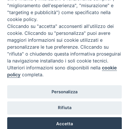
<<
Ago 2026
>>
"miglioramento dell'esperienza", "misurazione" e
"targeting e pubblicità") come specificato nella
l
m
m
g
v
s
d
cookie policy.
27
28
29
30
31
1
2
Cliccando su "accetta" acconsenti all'utilizzo dei
3
4
5
6
7
8
9
cookie. Cliccando su "personalizza" puoi avere
maggiori informazioni sui cookie utilizzati e
10
11
12
13
14
15
16
personalizzare le tue preferenze. Cliccando su
17
18
19
20
21
22
23
"rifiuta" o chiudendo questa informativa proseguirai
la navigazione installando i soli cookie tecnici.
24
29
25
26
27
28
30
Ulteriori informazioni sono disponibili nella
cookie
31
1
2
3
4
5
6
policy
completa.
Personalizza
Rifiuta
DIACONI
Diocesi di Milano Via Pio XI, 32 - 21040 - Venegono Inferiore (VA)
permanenti -
Tel. 0331.867111 - Fax. 0331.867700
Accetta
Diocesi di Milano
E-mail:
diaconato@seminario.milano.it