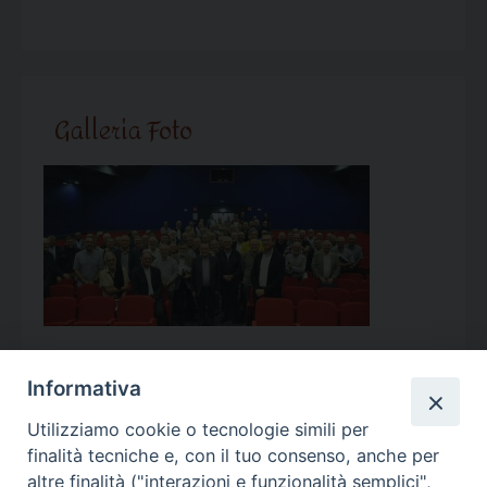
Galleria Foto
Informativa
Utilizziamo cookie o tecnologie simili per
Calendario Appuntamenti
finalità tecniche e, con il tuo consenso, anche per
altre finalità ("interazioni e funzionalità semplici",