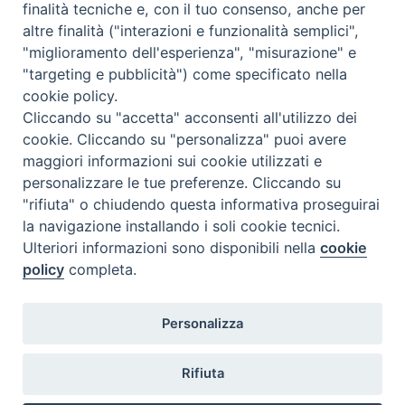
finalità tecniche e, con il tuo consenso, anche per
altre finalità ("interazioni e funzionalità semplici",
<<
Ago 2026
>>
"miglioramento dell'esperienza", "misurazione" e
"targeting e pubblicità") come specificato nella
l
m
m
g
v
s
d
cookie policy.
27
28
29
30
31
1
2
Cliccando su "accetta" acconsenti all'utilizzo dei
3
4
5
6
7
8
9
cookie. Cliccando su "personalizza" puoi avere
maggiori informazioni sui cookie utilizzati e
10
11
12
13
14
15
16
personalizzare le tue preferenze. Cliccando su
17
18
19
20
21
22
23
"rifiuta" o chiudendo questa informativa proseguirai
la navigazione installando i soli cookie tecnici.
24
29
25
26
27
28
30
Ulteriori informazioni sono disponibili nella
cookie
31
1
2
3
4
5
6
policy
completa.
Personalizza
Rifiuta
DIACONI
Diocesi di Milano Via Pio XI, 32 - 21040 - Venegono Inferiore (VA)