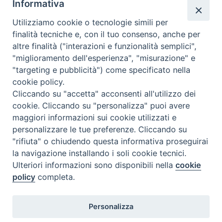
Informativa
Utilizziamo cookie o tecnologie simili per
Calendario Appuntamenti
finalità tecniche e, con il tuo consenso, anche per
altre finalità ("interazioni e funzionalità semplici",
<<
Ago 2026
>>
"miglioramento dell'esperienza", "misurazione" e
"targeting e pubblicità") come specificato nella
l
m
m
g
v
s
d
cookie policy.
27
28
29
30
31
1
2
Cliccando su "accetta" acconsenti all'utilizzo dei
3
4
5
6
7
8
9
cookie. Cliccando su "personalizza" puoi avere
maggiori informazioni sui cookie utilizzati e
10
11
12
13
14
15
16
personalizzare le tue preferenze. Cliccando su
17
18
19
20
21
22
23
"rifiuta" o chiudendo questa informativa proseguirai
la navigazione installando i soli cookie tecnici.
24
29
25
26
27
28
30
Ulteriori informazioni sono disponibili nella
cookie
31
1
2
3
4
5
6
policy
completa.
Personalizza