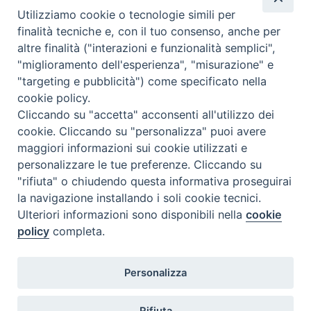
Utilizziamo cookie o tecnologie simili per
Calendario Appuntamenti
finalità tecniche e, con il tuo consenso, anche per
altre finalità ("interazioni e funzionalità semplici",
<<
Ago 2026
>>
"miglioramento dell'esperienza", "misurazione" e
"targeting e pubblicità") come specificato nella
l
m
m
g
v
s
d
cookie policy.
27
28
29
30
31
1
2
Cliccando su "accetta" acconsenti all'utilizzo dei
3
4
5
6
7
8
9
cookie. Cliccando su "personalizza" puoi avere
maggiori informazioni sui cookie utilizzati e
10
11
12
13
14
15
16
personalizzare le tue preferenze. Cliccando su
17
18
19
20
21
22
23
"rifiuta" o chiudendo questa informativa proseguirai
la navigazione installando i soli cookie tecnici.
24
29
25
26
27
28
30
Ulteriori informazioni sono disponibili nella
cookie
31
1
2
3
4
5
6
policy
completa.
Personalizza