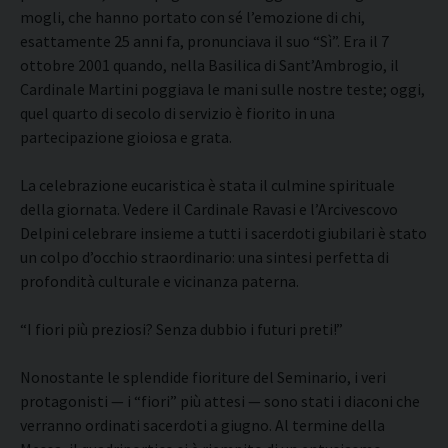
mogli, che hanno portato con sé l’emozione di chi,
esattamente 25 anni fa, pronunciava il suo “Sì”. Era il 7
ottobre 2001 quando, nella Basilica di Sant’Ambrogio, il
Cardinale Martini poggiava le mani sulle nostre teste; oggi,
quel quarto di secolo di servizio è fiorito in una
partecipazione gioiosa e grata.
La celebrazione eucaristica è stata il culmine spirituale
della giornata. Vedere il Cardinale Ravasi e l’Arcivescovo
Delpini celebrare insieme a tutti i sacerdoti giubilari è stato
un colpo d’occhio straordinario: una sintesi perfetta di
profondità culturale e vicinanza paterna.
“I fiori più preziosi? Senza dubbio i futuri preti!”
Nonostante le splendide fioriture del Seminario, i veri
protagonisti — i “fiori” più attesi — sono stati i diaconi che
verranno ordinati sacerdoti a giugno. Al termine della