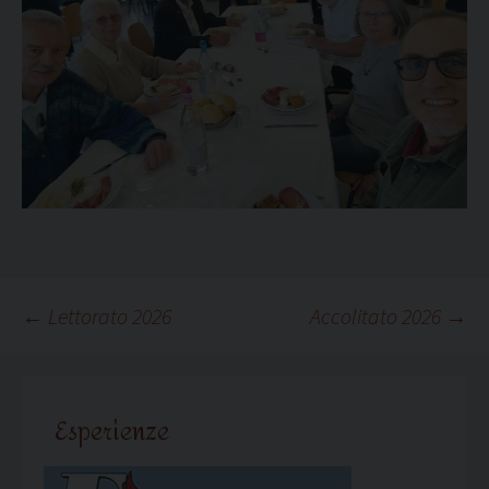
Navigazione
←
Lettorato 2026
Accolitato 2026
→
articolo
Esperienze