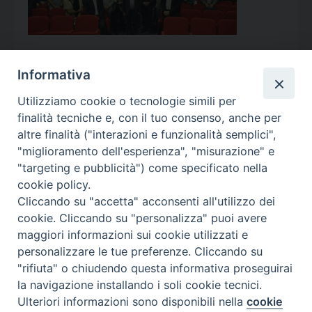
Informativa
Utilizziamo cookie o tecnologie simili per
Calendario Appuntamenti
finalità tecniche e, con il tuo consenso, anche per
altre finalità ("interazioni e funzionalità semplici",
<<
Ago 2026
>>
"miglioramento dell'esperienza", "misurazione" e
"targeting e pubblicità") come specificato nella
l
m
m
g
v
s
d
cookie policy.
27
28
29
30
31
1
2
Cliccando su "accetta" acconsenti all'utilizzo dei
3
4
5
6
7
8
9
cookie. Cliccando su "personalizza" puoi avere
maggiori informazioni sui cookie utilizzati e
10
11
12
13
14
15
16
personalizzare le tue preferenze. Cliccando su
17
18
19
20
21
22
23
"rifiuta" o chiudendo questa informativa proseguirai
la navigazione installando i soli cookie tecnici.
24
29
25
26
27
28
30
Ulteriori informazioni sono disponibili nella
cookie