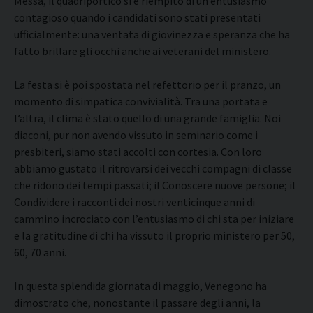
Messa, il quadriportico si è riempito di un entusiasmo
contagioso quando i candidati sono stati presentati
ufficialmente: una ventata di giovinezza e speranza che ha
fatto brillare gli occhi anche ai veterani del ministero.
La festa si è poi spostata nel refettorio per il pranzo, un
momento di simpatica convivialità. Tra una portata e
l’altra, il clima è stato quello di una grande famiglia. Noi
diaconi, pur non avendo vissuto in seminario come i
presbiteri, siamo stati accolti con cortesia. Con loro
abbiamo gustato il ritrovarsi dei vecchi compagni di classe
che ridono dei tempi passati; il Conoscere nuove persone; il
Condividere i racconti dei nostri venticinque anni di
cammino incrociato con l’entusiasmo di chi sta per iniziare
e la gratitudine di chi ha vissuto il proprio ministero per 50,
60, 70 anni.
In questa splendida giornata di maggio, Venegono ha
dimostrato che, nonostante il passare degli anni, la