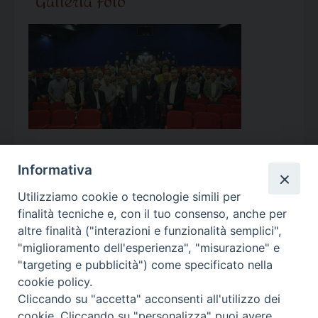
Galleria Foto
Informativa
Utilizziamo cookie o tecnologie simili per
Calendario Appuntamenti
finalità tecniche e, con il tuo consenso, anche per
altre finalità ("interazioni e funzionalità semplici",
<<
Ago 2026
>>
"miglioramento dell'esperienza", "misurazione" e
"targeting e pubblicità") come specificato nella
l
m
m
g
v
s
d
cookie policy.
27
28
29
30
31
1
2
Cliccando su "accetta" acconsenti all'utilizzo dei
3
4
5
6
7
8
9
cookie. Cliccando su "personalizza" puoi avere