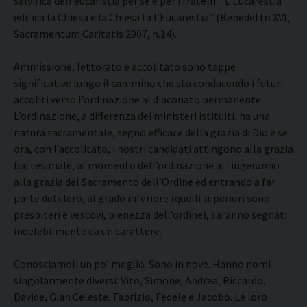
salvifica dell’eucaristia per sé e per i fratelli. “L’Eucarestia
edifica la Chiesa e la Chiesa fa l’Eucarestia” (Benedetto XVI,
Sacramentum Caritatis 2007, n.14).
Ammissione, lettorato e accolitato sono tappe
significative lungo il cammino che sta conducendo i futuri
accoliti verso l’ordinazione al diaconato permanente.
L’ordinazione, a differenza dei ministeri istituiti, ha una
natura sacramentale, segno efficace della grazia di Dio e se
ora, con l’accolitato, i nostri candidati attingono alla grazia
battesimale, al momento dell’ordinazione attingeranno
alla grazia del Sacramento dell’Ordine ed entrando a far
parte del clero, al grado inferiore (quelli superiori sono
presbiteri e vescovi, pienezza dell’ordine), saranno segnati
indelebilmente da un carattere.
Conosciamoli un po’ meglio. Sono in nove. Hanno nomi
singolarmente diversi: Vito, Simone, Andrea, Riccardo,
Davide, Gian Celeste, Fabrizio, Fedele e Jacobo. Le loro