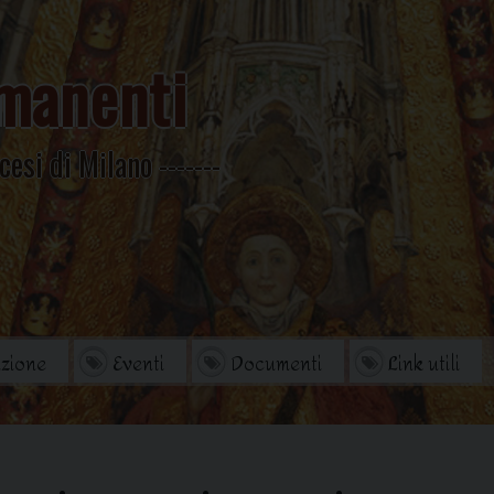
manenti
cesi di Milano
zione
Eventi
Documenti
Link utili
orio
Archivio Storico
di studi
Omelie