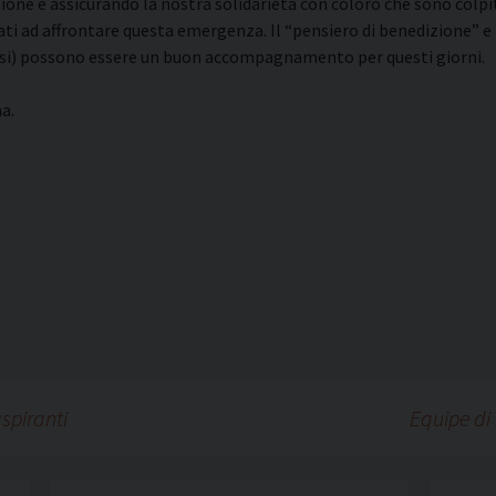
ione e assicurando la nostra solidarietà con coloro che sono colpiti 
i ad affrontare questa emergenza. Il “pensiero di benedizione” e l
ocesi) possono essere un buon accompagnamento per questi giorni.
a.
spiranti
Equipe di