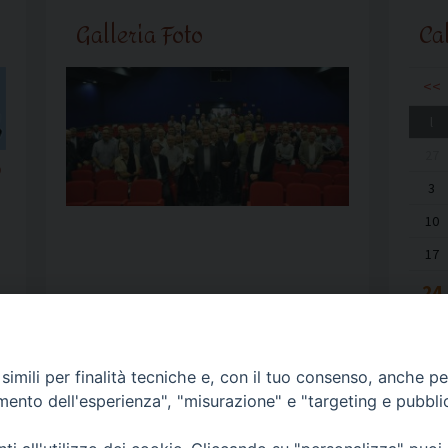
Galleria Foto
Ca
<<
l
27
o
3
10
17
24
31
imili per finalità tecniche e, con il tuo consenso, anche per 
amento dell'esperienza", "misurazione" e "targeting e pubbli