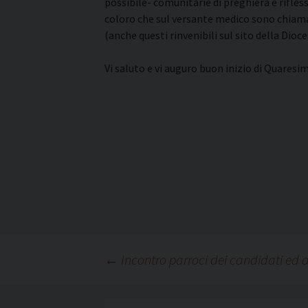
possibile- comunitarie di preghiera e rifless
coloro che sul versante medico sono chiamat
(anche questi rinvenibili sul sito della Di
Vi saluto e vi auguro buon inizio di Quaresim
Navigazione
←
Incontro parroci dei candidati ed a