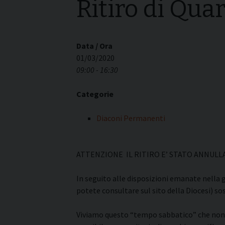
Ritiro di Qu
I pass
Può esserlo un uomo
forma
sposato?
La pre
La Croce Diaconale
diaco
Data / Ora
01/03/2020
09:00 - 16:30
Categorie
Diaconi Permanenti
ATTENZIONE IL RITIRO E’ STATO ANNULL
In seguito alle disposizioni emanate nella g
potete consultare sul sito della Diocesi) s
Viviamo questo “tempo sabbatico” che non 