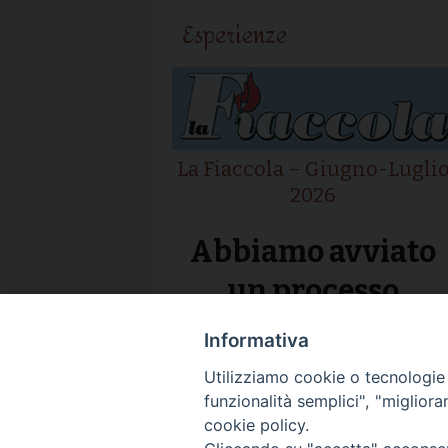
articolo
Esperienze
La Fiaccola – Giugno-Lugli
2026
Abbiamo avviato
un processo
Informativa
Utilizziamo cookie o tecnologie s
funzionalità semplici", "miglior
cookie policy.