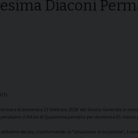
aresima Diaconi Per
i della
Convegni Regionali
zione
Testi Magisteriali
ghiera del
no
Area riservata
ATO
iornata di domenica 23 febbraio 2020 dal Vicario Generale in relaz
ospendiamo il Ritiro di Quaresima previsto per domenica 01 marzo p
abbiamo deciso, trasformando la “situazione in occasione”, trova