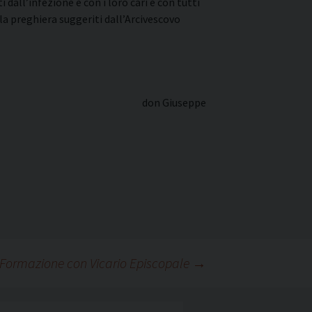
dall’infezione e con i loro cari e con tutti
a preghiera suggeriti dall’Arcivescovo
don Giuseppe
 Formazione con Vicario Episcopale
→