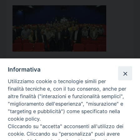
Informativa
Utilizziamo cookie o tecnologie simili per
Calendario Appuntamenti
finalità tecniche e, con il tuo consenso, anche per
altre finalità ("interazioni e funzionalità semplici",
<<
Ago 2026
>>
"miglioramento dell'esperienza", "misurazione" e
"targeting e pubblicità") come specificato nella
l
m
m
g
v
s
d
cookie policy.
27
28
29
30
31
1
2
Cliccando su "accetta" acconsenti all'utilizzo dei
3
4
5
6
7
8
9
cookie. Cliccando su "personalizza" puoi avere