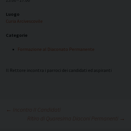
15:00 - 17:00
Luogo
Curia Arcivescovile
Categorie
Formazione al Diaconato Permanente
Il Rettore incontra i parroci dei candidati ed aspiranti
Navigazione
←
Incontro II Candidati
Ritiro di Quaresima Diaconi Permanenti
→