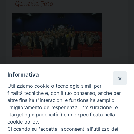
Galleria Foto
Informativa
Utilizziamo cookie o tecnologie simili per
Calendario Appuntamenti
finalità tecniche e, con il tuo consenso, anche per
altre finalità ("interazioni e funzionalità semplici",
<<
Ago 2026
>>
"miglioramento dell'esperienza", "misurazione" e
"targeting e pubblicità") come specificato nella
l
m
m
g
v
s
d
cookie policy.
27
28
29
30
31
1
2
Cliccando su "accetta" acconsenti all'utilizzo dei