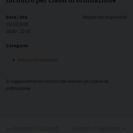
Incontro per classi di ordinazione
Data / Ora
Mappa non disponibile
15/10/2020
18:00 - 22:00
Categorie
Diaconi Permanenti
Si organizzeranno incontri dei diaconi per classe di
ordinazione
Navigazione
←
Incontro 1 Aspiranti
Incontro 1 candidati
→