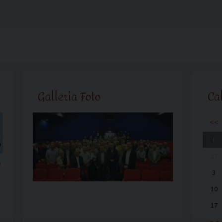
Galleria Foto
Ca
<<
l
27
o
3
10
17