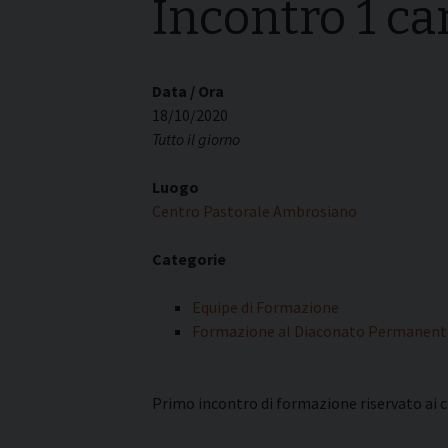
Incontro 1 ca
I pass
Può esserlo un uomo
forma
sposato?
La pre
La Croce Diaconale
diaco
Data / Ora
18/10/2020
Tutto il giorno
Luogo
Centro Pastorale Ambrosiano
Categorie
Equipe di Formazione
Formazione al Diaconato Permanent
Primo incontro di formazione riservato ai c