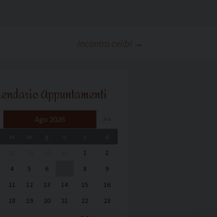
Incontro celibi
→
lendario Appuntamenti
Ago 2026
>>
m
m
g
v
s
d
28
29
30
31
1
2
4
5
6
7
8
9
11
12
13
14
15
16
18
19
20
21
22
23