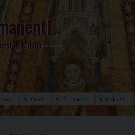
manenti
cesi di Milano
zione
Eventi
Documenti
Link utili
orio
Archivio Storico
di studi
Omelie