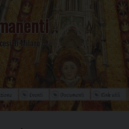
manenti
cesi di Milano
zione
Eventi
Documenti
Link utili
orio
Archivio Storico
di studi
Omelie