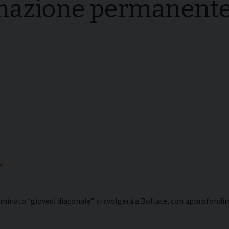
mazione permanente
i della
Convegni Regionali
zione
Testi Magisteriali
ghiera del
no
Area riservata
e
nato “giovedì diaconale” si svolgerà a Bollate, con approfondim