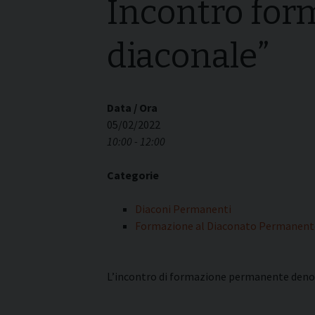
Incontro for
I pass
Può esserlo un uomo
forma
sposato?
diaconale”
La pre
La Croce Diaconale
diaco
Data / Ora
05/02/2022
10:00 - 12:00
Categorie
Diaconi Permanenti
Formazione al Diaconato Permanent
L’incontro di formazione permanente denomi