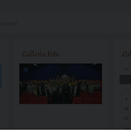
manente
Galleria Foto
Ca
<<
l
27
o
3
10
17
24