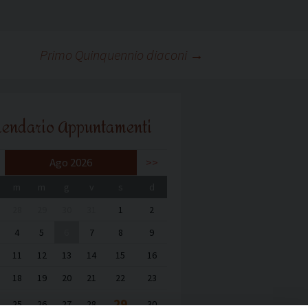
Primo Quinquennio diaconi
→
lendario Appuntamenti
Ago 2026
>>
m
m
g
v
s
d
28
29
30
31
1
2
4
5
6
7
8
9
11
12
13
14
15
16
18
19
20
21
22
23
29
25
26
27
28
30