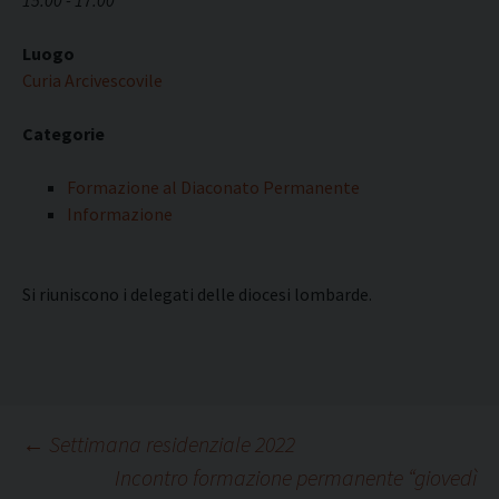
15:00 - 17:00
Luogo
Curia Arcivescovile
Categorie
Formazione al Diaconato Permanente
Informazione
Si riuniscono i delegati delle diocesi lombarde.
Navigazione
←
Settimana residenziale 2022
Incontro formazione permanente “giovedì