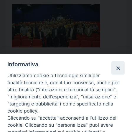
Informativa
Utilizziamo cookie o tecnologie simili per
Calendario Appuntamenti
finalità tecniche e, con il tuo consenso, anche per
altre finalità ("interazioni e funzionalità semplici",
<<
Ago 2026
>>
"miglioramento dell'esperienza", "misurazione" e
"targeting e pubblicità") come specificato nella
l
m
m
g
v
s
d
cookie policy.
27
28
29
30
31
1
2
Cliccando su "accetta" acconsenti all'utilizzo dei
3
4
5
6
7
8
9
cookie. Cliccando su "personalizza" puoi avere
maggiori informazioni sui cookie utilizzati e