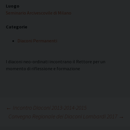
Luogo
Seminario Arcivescovile di Milano
Categorie
Diaconi Permanenti
I diaconi neo-ordinati incontrano il Rettore per un
momento di riflessione e formazione
Navigazione
←
Incontro Diaconi 2013-2014-2015
Convegno Regionale dei Diaconi Lombardi 2017
→