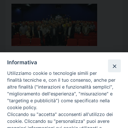
Informativa
Utilizziamo cookie o tecnologie simili per
Calendario Appuntamenti
finalità tecniche e, con il tuo consenso, anche per
altre finalità ("interazioni e funzionalità semplici",
<<
Ago 2026
>>
"miglioramento dell'esperienza", "misurazione" e
"targeting e pubblicità") come specificato nella
l
m
m
g
v
s
d
cookie policy.
27
28
29
30
31
1
2
Cliccando su "accetta" acconsenti all'utilizzo dei
3
4
5
6
7
8
9
cookie. Cliccando su "personalizza" puoi avere
maggiori informazioni sui cookie utilizzati e