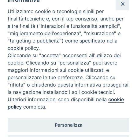
Utilizziamo cookie o tecnologie simili per
Calendario Appuntamenti
finalità tecniche e, con il tuo consenso, anche per
altre finalità ("interazioni e funzionalità semplici",
<<
Ago 2026
>>
"miglioramento dell'esperienza", "misurazione" e
"targeting e pubblicità") come specificato nella
l
m
m
g
v
s
d
cookie policy.
27
28
29
30
31
1
2
Cliccando su "accetta" acconsenti all'utilizzo dei
3
4
5
6
7
8
9
cookie. Cliccando su "personalizza" puoi avere
maggiori informazioni sui cookie utilizzati e
10
11
12
13
14
15
16
personalizzare le tue preferenze. Cliccando su
17
18
19
20
21
22
23
"rifiuta" o chiudendo questa informativa proseguirai
la navigazione installando i soli cookie tecnici.
24
29
25
26
27
28
30
Ulteriori informazioni sono disponibili nella
cookie
31
1
2
3
4
5
6
policy
completa.
Personalizza