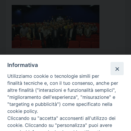
Informativa
Utilizziamo cookie o tecnologie simili per
Calendario Appuntamenti
finalità tecniche e, con il tuo consenso, anche per
altre finalità ("interazioni e funzionalità semplici",
<<
Ago 2026
>>
"miglioramento dell'esperienza", "misurazione" e
"targeting e pubblicità") come specificato nella
l
m
m
g
v
s
d
cookie policy.
27
28
29
30
31
1
2
Cliccando su "accetta" acconsenti all'utilizzo dei
3
4
5
6
7
8
9
cookie. Cliccando su "personalizza" puoi avere