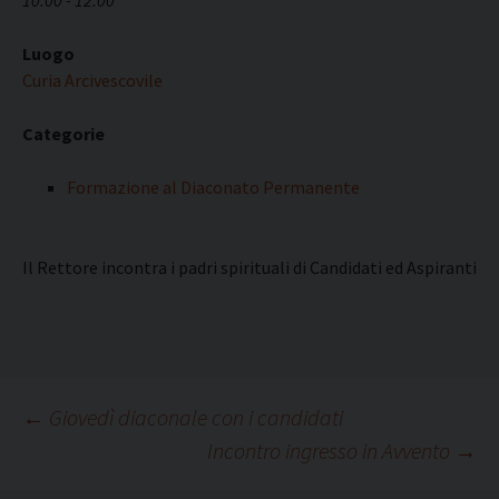
10:00 - 12:00
Luogo
Curia Arcivescovile
Categorie
Formazione al Diaconato Permanente
Il Rettore incontra i padri spirituali di Candidati ed Aspiranti
Navigazione
←
Giovedì diaconale con i candidati
Incontro ingresso in Avvento
→