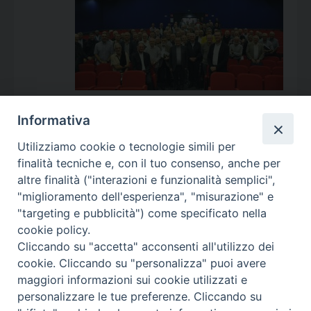
Informativa
Utilizziamo cookie o tecnologie simili per
Calendario Appuntamenti
finalità tecniche e, con il tuo consenso, anche per
altre finalità ("interazioni e funzionalità semplici",
<<
Ago 2026
>>
"miglioramento dell'esperienza", "misurazione" e
"targeting e pubblicità") come specificato nella
l
m
m
g
v
s
d
cookie policy.
27
28
29
30
31
1
2
Cliccando su "accetta" acconsenti all'utilizzo dei
3
4
5
6
7
8
9
cookie. Cliccando su "personalizza" puoi avere
maggiori informazioni sui cookie utilizzati e
10
11
12
13
14
15
16
personalizzare le tue preferenze. Cliccando su
17
18
19
20
21
22
23