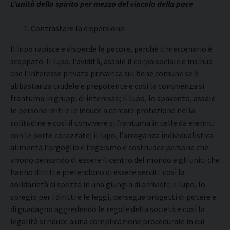
L’unità dello spirito per mezzo del vincolo della pace
Contrastare la dispersione.
Il lupo rapisce e disperde le pecore, perché il mercenario è
scappato. Il lupo, l’avidità, assale il corpo sociale e insinua
che l’interesse privato prevarica sul bene comune se è
abbastanza crudele e prepotente e così la convivenza si
frantuma in gruppi di interesse; il lupo, lo spavento, assale
le persone miti e le induce a cercare protezione nella
solitudine e così il convivere si frantuma in celle da eremiti
con le porte corazzate; il lupo, l’arroganza individualistica
alimenta l’orgoglio e l’egoismo e costruisce persone che
vivono pensando di essere il centro del mondo e gli unici che
hanno diritti e pretendono di essere serviti così la
solidarietà si spezza in una giungla di arrivisti; il lupo, lo
spregio per i diritti e le leggi, persegue progetti di potere e
di guadagno aggredendo le regole della società e così la
legalità si riduce a una complicazione procedurale in cui