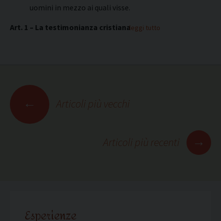
uomini in mezzo ai quali visse.
Art. 1 – La testimonianza cristiana
leggi tutto
Navigazione
←
Articoli più vecchi
articoli
→
Articoli più recenti
Esperienze