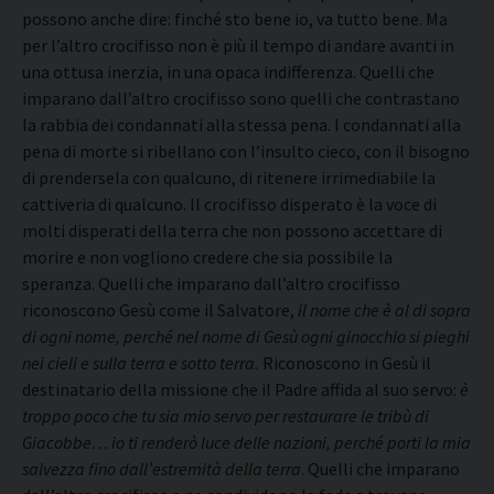
possono anche dire: finché sto bene io, va tutto bene. Ma
per l’altro crocifisso non è più il tempo di andare avanti in
una ottusa inerzia, in una opaca indifferenza. Quelli che
imparano dall’altro crocifisso sono quelli che contrastano
la rabbia dei condannati alla stessa pena. I condannati alla
pena di morte si ribellano con l’insulto cieco, con il bisogno
di prendersela con qualcuno, di ritenere irrimediabile la
cattiveria di qualcuno. Il crocifisso disperato è la voce di
molti disperati della terra che non possono accettare di
morire e non vogliono credere che sia possibile la
speranza. Quelli che imparano dall’altro crocifisso
riconoscono Gesù come il Salvatore,
il nome che è al di sopra
di ogni nome, perché nel nome di Gesù ogni ginocchio si pieghi
nei cieli e sulla terra e sotto terra.
Riconoscono in Gesù il
destinatario della missione che il Padre affida al suo servo:
è
troppo poco che tu sia mio servo per restaurare le tribù di
Giacobbe… io ti renderò luce delle nazioni, perché porti la mia
salvezza fino dall’estremità della terra
. Quelli che imparano