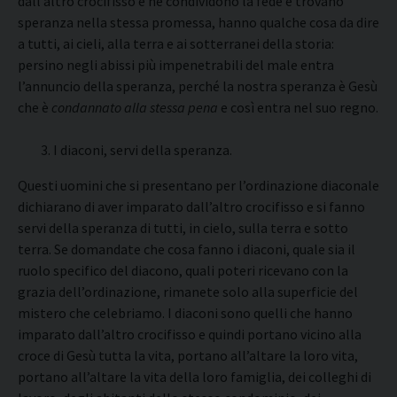
dall’altro crocifisso e ne condividono la fede e trovano
speranza nella stessa promessa, hanno qualche cosa da dire
a tutti, ai cieli, alla terra e ai sotterranei della storia:
persino negli abissi più impenetrabili del male entra
l’annuncio della speranza, perché la nostra speranza è Gesù
che è
condannato alla stessa pena
e così entra nel suo regno.
I diaconi, servi della speranza.
Questi uomini che si presentano per l’ordinazione diaconale
dichiarano di aver imparato dall’altro crocifisso e si fanno
servi della speranza di tutti, in cielo, sulla terra e sotto
terra. Se domandate che cosa fanno i diaconi, quale sia il
ruolo specifico del diacono, quali poteri ricevano con la
grazia dell’ordinazione, rimanete solo alla superficie del
mistero che celebriamo. I diaconi sono quelli che hanno
imparato dall’altro crocifisso e quindi portano vicino alla
croce di Gesù tutta la vita, portano all’altare la loro vita,
portano all’altare la vita della loro famiglia, dei colleghi di