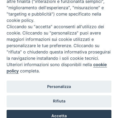
altre finalità ("interazioni e funzionalità semplici",
<<
Ago 2026
>>
"miglioramento dell'esperienza", "misurazione" e
"targeting e pubblicità") come specificato nella
l
m
m
g
v
s
d
cookie policy.
27
28
29
30
31
1
2
Cliccando su "accetta" acconsenti all'utilizzo dei
3
4
5
6
7
8
9
cookie. Cliccando su "personalizza" puoi avere
maggiori informazioni sui cookie utilizzati e
10
11
12
13
14
15
16
personalizzare le tue preferenze. Cliccando su
17
18
19
20
21
22
23
"rifiuta" o chiudendo questa informativa proseguirai
la navigazione installando i soli cookie tecnici.
24
29
25
26
27
28
30
Ulteriori informazioni sono disponibili nella
cookie
31
1
2
3
4
5
6
policy
completa.
Personalizza
Rifiuta
DIACONI
Diocesi di Milano Via Pio XI, 32 - 21040 - Venegono Inferiore (VA)
permanenti -
Tel. 0331.867111 - Fax. 0331.867700
Accetta