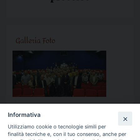
Galleria Foto
Informativa
Utilizziamo cookie o tecnologie simili per
Calendario Appuntamenti
finalità tecniche e, con il tuo consenso, anche per