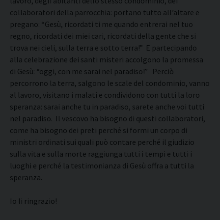
lavoro, degli abitanti dello stesso condominio, dei
collaboratori della parrocchia: portano tutto all’altare e
pregano: “Gesù, ricordati ti me quando entrerai nel tuo
regno, ricordati dei miei cari, ricordati della gente che si
trova nei cieli, sulla terra e sotto terra!” E partecipando
alla celebrazione dei santi misteri accolgono la promessa
di Gesù: “oggi, con me sarai nel paradiso!” Perciò
percorrono la terra, salgono le scale del condominio, vanno
al lavoro, visitano i malati e condividono con tutti la loro
speranza: sarai anche tu in paradiso, sarete anche voi tutti
nel paradiso. Il vescovo ha bisogno di questi collaboratori,
come ha bisogno dei preti perché si formi un corpo di
ministri ordinati sui quali può contare perché il giudizio
sulla vita e sulla morte raggiunga tutti i tempi e tutti i
luoghi e perché la testimonianza di Gesù offra a tutti la
speranza.
Io li ringrazio!