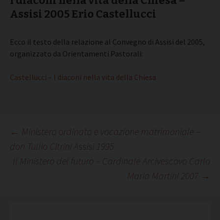
I diaconi nella vita della Chiesa –
Assisi 2005 Erio Castellucci
Ecco il testo della relazione al Convegno di Assisi del 2005,
organizzato da Orientamenti Pastorali:
Castellucci – I diaconi nella vita della Chiesa
Navigazione
←
Ministero ordinato e vocazione matrimoniale –
don Tullio Citrini Assisi 1995
Il Ministero del futuro – Cardinale Arcivescovo Carlo
articolo
Maria Martini 2007
→