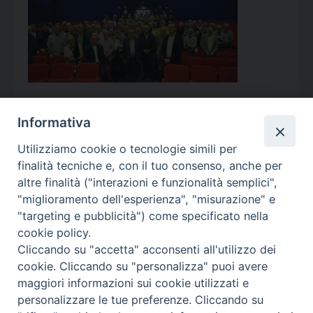
Informativa
Utilizziamo cookie o tecnologie simili per
Calendario Appuntamenti
finalità tecniche e, con il tuo consenso, anche per
altre finalità ("interazioni e funzionalità semplici",
<<
Ago 2026
>>
"miglioramento dell'esperienza", "misurazione" e
"targeting e pubblicità") come specificato nella
l
m
m
g
v
s
d
cookie policy.
27
28
29
30
31
1
2
Cliccando su "accetta" acconsenti all'utilizzo dei
3
4
5
6
7
8
9
cookie. Cliccando su "personalizza" puoi avere
maggiori informazioni sui cookie utilizzati e
10
11
12
13
14
15
16
personalizzare le tue preferenze. Cliccando su
17
18
19
20
21
22
23