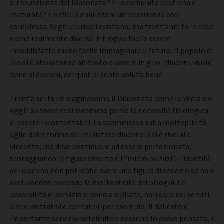
all’esperienza del Diaconato? E la comunità cristiana è
maturata? È difficile analizzare un’esperienza così
complessa. Segni clericali esistono, ma trent’anni fa le cose
erano realmente diverse. È troppo facile essere
insoddisfatti; meno facile immaginare il futuro. Il popolo di
Dio si è abbastanza abituato a vedere in giro i diaconi, vuole
bene ai diaconi, dai quali si sente voluto bene.
Trent’anni fa immaginavamo il Diaconato come lo vediamo
oggi? Se fosse così avremmo perso la necessità fisiologica
di essere incontentabili. La scommessa sulla molteplicità
agile delle forme del ministero diaconale si è rivelata
vincente, ma deve continuare ad essere perfezionata,
scoraggiando le figure smorte e i “micro-servizi”. L’identità
del diacono non potrebbe avere una figura di servizio se non
declinandosi secondo la molteplicità dei bisogni. Le
possibilità di servizio si sono ampliate, non solo nei servizi
amministrativi e caritativi: per esempio, il delicato e
importante servizio nei cimiteri nessuno lo aveva pensato, i