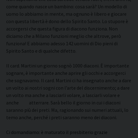
come quando nasce un bambino: cosa sarà? Un modello di
uomo lo abbiamo in mente, ma ognuno è libero e giocare
con questa libertà è dono dello Spirito Santo. Lo stupore è
accorgersi che questa figura di diacono funziona. Non
diciamo che a Milano funzioni meglio che altrove, però
funziona! E abbiamo adesso 142 uomini di Dio pieni di
Spirito Santo e di qualche difetto.
Il card. Martini un giorno sognò 1000 diaconi. È importante
sognare, è importante anche aprire gli occhi e accorgerci
che sognavamo. Il card. Martini ci ha insegnato anche a dare
un volto ai nostri sogni con l’arte del discernimento; a dare
un volto ma anche a lasciarli volare, a lasciarli volare e
anche atterrare. Sarà bello il giorno in cui i diaconi
saranno più dei preti. Ma, ragionando sui numeri attuali, lo
temo anche, perché i preti saranno meno dei diaconi.
Ci domandiamo: è maturato il presbiterio grazie