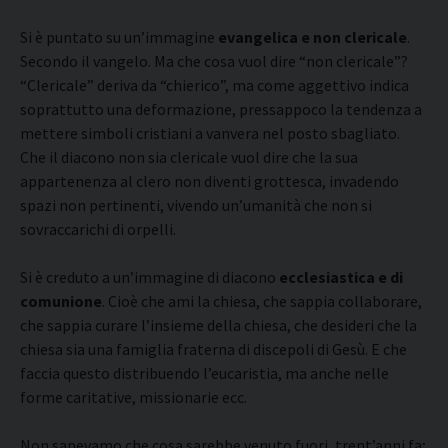
Si è puntato su un’immagine
evangelica e non clericale
.
Secondo il vangelo. Ma che cosa vuol dire “non clericale”?
“Clericale” deriva da “chierico”, ma come aggettivo indica
soprattutto una deformazione, pressappoco la tendenza a
mettere simboli cristiani a vanvera nel posto sbagliato.
Che il diacono non sia clericale vuol dire che la sua
appartenenza al clero non diventi grottesca, invadendo
spazi non pertinenti, vivendo un’umanità che non si
sovraccarichi di orpelli.
Si è creduto a un’immagine di diacono
ecclesiastica e di
comunione
. Cioè che ami la chiesa, che sappia collaborare,
che sappia curare l’insieme della chiesa, che desideri che la
chiesa sia una famiglia fraterna di discepoli di Gesù. E che
faccia questo distribuendo l’eucaristia, ma anche nelle
forme caritative, missionarie ecc.
Non sapevamo che cosa sarebbe venuto fuori, trent’anni fa;