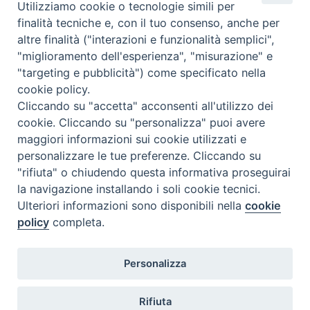
Utilizziamo cookie o tecnologie simili per
Calendario Appuntamenti
finalità tecniche e, con il tuo consenso, anche per
altre finalità ("interazioni e funzionalità semplici",
<<
Ago 2026
>>
"miglioramento dell'esperienza", "misurazione" e
"targeting e pubblicità") come specificato nella
l
m
m
g
v
s
d
cookie policy.
27
28
29
30
31
1
2
Cliccando su "accetta" acconsenti all'utilizzo dei
3
4
5
6
7
8
9
cookie. Cliccando su "personalizza" puoi avere
maggiori informazioni sui cookie utilizzati e
10
11
12
13
14
15
16
personalizzare le tue preferenze. Cliccando su
17
18
19
20
21
22
23
"rifiuta" o chiudendo questa informativa proseguirai
la navigazione installando i soli cookie tecnici.
24
29
25
26
27
28
30
Ulteriori informazioni sono disponibili nella
cookie
31
1
2
3
4
5
6
policy
completa.
Personalizza
Rifiuta