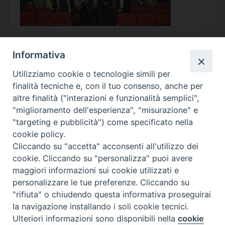
Informativa
Utilizziamo cookie o tecnologie simili per
Calendario Appuntamenti
finalità tecniche e, con il tuo consenso, anche per
altre finalità ("interazioni e funzionalità semplici",
<<
Ago 2026
>>
"miglioramento dell'esperienza", "misurazione" e
"targeting e pubblicità") come specificato nella
l
m
m
g
v
s
d
cookie policy.
27
28
29
30
31
1
2
Cliccando su "accetta" acconsenti all'utilizzo dei
3
4
5
6
7
8
9
cookie. Cliccando su "personalizza" puoi avere
maggiori informazioni sui cookie utilizzati e
10
11
12
13
14
15
16
personalizzare le tue preferenze. Cliccando su
17
18
19
20
21
22
23
"rifiuta" o chiudendo questa informativa proseguirai
la navigazione installando i soli cookie tecnici.
24
29
25
26
27
28
30
Ulteriori informazioni sono disponibili nella
cookie