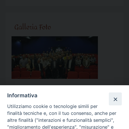
Galleria Foto
Informativa
Utilizziamo cookie o tecnologie simili per
Calendario Appuntamenti
finalità tecniche e, con il tuo consenso, anche per
altre finalità ("interazioni e funzionalità semplici",
<<
Ago 2026
>>
"miglioramento dell'esperienza", "misurazione" e