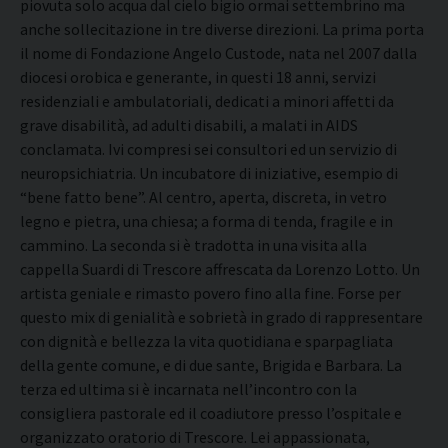
piovuta solo acqua dal cielo bigio ormai settembrino ma
anche sollecitazione in tre diverse direzioni. La prima porta
il nome di Fondazione Angelo Custode, nata nel 2007 dalla
diocesi orobica e generante, in questi 18 anni, servizi
residenziali e ambulatoriali, dedicati a minori affetti da
grave disabilità, ad adulti disabili, a malati in AIDS
conclamata. Ivi compresi sei consultori ed un servizio di
neuropsichiatria. Un incubatore di iniziative, esempio di
“bene fatto bene”. Al centro, aperta, discreta, in vetro
legno e pietra, una chiesa; a forma di tenda, fragile e in
cammino. La seconda si è tradotta in una visita alla
cappella Suardi di Trescore affrescata da Lorenzo Lotto. Un
artista geniale e rimasto povero fino alla fine. Forse per
questo mix di genialità e sobrietà in grado di rappresentare
con dignità e bellezza la vita quotidiana e sparpagliata
della gente comune, e di due sante, Brigida e Barbara. La
terza ed ultima si è incarnata nell’incontro con la
consigliera pastorale ed il coadiutore presso l’ospitale e
organizzato oratorio di Trescore. Lei appassionata,