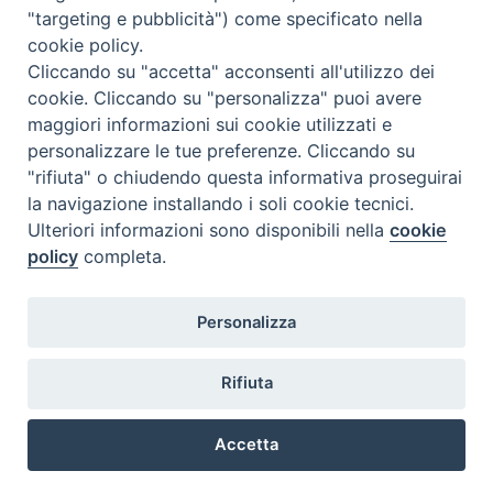
"targeting e pubblicità") come specificato nella
l
m
m
g
v
s
d
cookie policy.
27
28
29
30
31
1
2
Cliccando su "accetta" acconsenti all'utilizzo dei
3
4
5
6
7
8
9
cookie. Cliccando su "personalizza" puoi avere
maggiori informazioni sui cookie utilizzati e
10
11
12
13
14
15
16
personalizzare le tue preferenze. Cliccando su
17
18
19
20
21
22
23
"rifiuta" o chiudendo questa informativa proseguirai
la navigazione installando i soli cookie tecnici.
24
29
25
26
27
28
30
Ulteriori informazioni sono disponibili nella
cookie
31
1
2
3
4
5
6
policy
completa.
Personalizza
Rifiuta
DIACONI
Diocesi di Milano Via Pio XI, 32 - 21040 - Venegono Inferiore (VA)
permanenti -
Tel. 0331.867111 - Fax. 0331.867700
Accetta
Diocesi di Milano
E-mail:
diaconato@seminario.milano.it
Preferenze Cookie