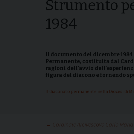
Strumento pe
I pass
Può esserlo un uomo
forma
sposato?
1984
La pre
La Croce Diaconale
diaco
Il documento del dicembre 1984 è
Permanente, costituita dal Cardin
ragioni dell’avvio dell’esperienz
figura del diacono e fornendo sp
Il diaconato permanente nella Diocesi di M
Navigazione
←
Cardinale Arcivescovo Carlo Maria 