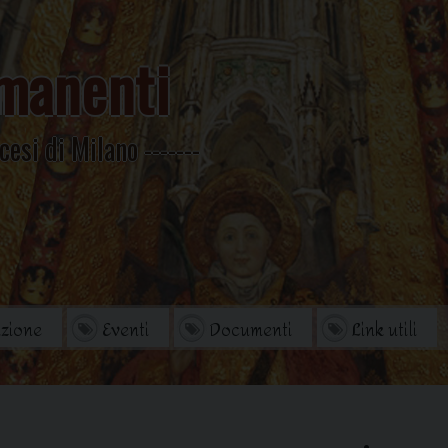
manenti
cesi di Milano
zione
Eventi
Documenti
Link utili
orio
Archivio Storico
di studi
Omelie