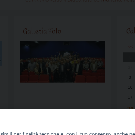
Galleria Foto
Ca
<<
l
27
o
3
10
17
24
31
imili per finalità tecniche e, con il tuo consenso, anche per 