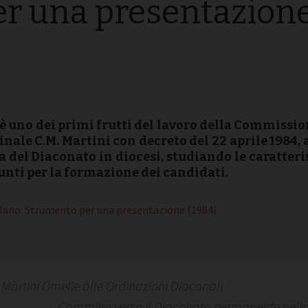
r una presentazion
i della
Convegni Regionali
zione
Testi Magisteriali
ghiera del
no
Area riservata
 uno dei primi frutti del lavoro della Commissio
ale C.M. Martini con decreto del 22 aprile 1984, a
a del Diaconato in diocesi, studiando le caratteris
unti per la formazione dei candidati.
ilano. Strumento per una presentazione (1984)
Martini Omelie alle Ordinazioni Diaconali
Cammino verso il Diaconato permanente nella