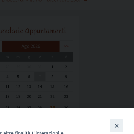
lendario Appuntamenti
Ago 2026
>>
m
m
g
v
s
d
28
29
30
31
1
2
4
5
6
7
8
9
11
12
13
14
15
16
18
19
20
21
22
23
29
25
26
27
28
30
1
2
3
4
5
6
altre finalità ("interazioni e