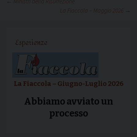
Navigazione
←
Ministri della Risurrezione
La Fiaccola – Maggio 2026
→
articolo
Esperienze
La Fiaccola – Giugno-Luglio 2026
Abbiamo avviato un
processo