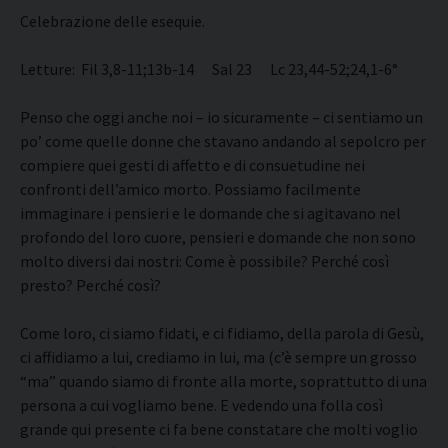
Celebrazione delle esequie.
Letture: Fil 3,8-11;13b-14 Sal 23 Lc 23,44-52;24,1-6°
Penso che oggi anche noi – io sicuramente – ci sentiamo un
po’ come quelle donne che stavano andando al sepolcro per
compiere quei gesti di affetto e di consuetudine nei
confronti dell’amico morto. Possiamo facilmente
immaginare i pensieri e le domande che si agitavano nel
profondo del loro cuore, pensieri e domande che non sono
molto diversi dai nostri: Come è possibile? Perché così
presto? Perché così?
Come loro, ci siamo fidati, e ci fidiamo, della parola di Gesù,
ci affidiamo a lui, crediamo in lui, ma (c’è sempre un grosso
“ma” quando siamo di fronte alla morte, soprattutto di una
persona a cui vogliamo bene. E vedendo una folla così
grande qui presente ci fa bene constatare che molti voglio