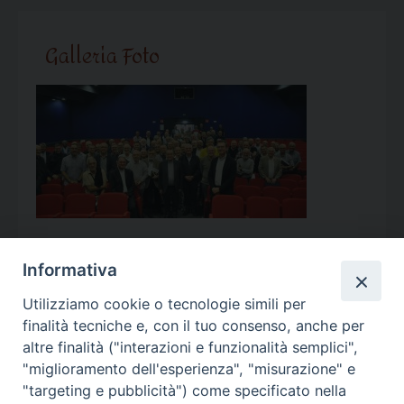
Galleria Foto
Informativa
Utilizziamo cookie o tecnologie simili per
Calendario Appuntamenti
finalità tecniche e, con il tuo consenso, anche per
altre finalità ("interazioni e funzionalità semplici",
<<
Ago 2026
>>
"miglioramento dell'esperienza", "misurazione" e
"targeting e pubblicità") come specificato nella
l
m
m
g
v
s
d