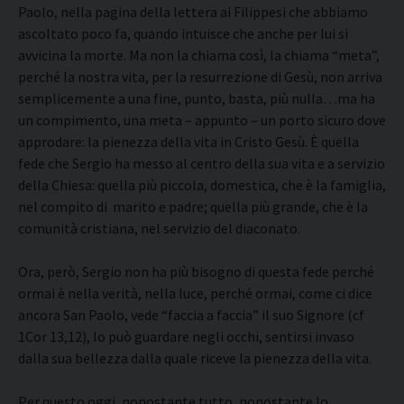
Paolo, nella pagina della lettera ai Filippesi che abbiamo
ascoltato poco fa, quando intuisce che anche per lui si
avvicina la morte. Ma non la chiama così, la chiama “meta”,
perché la nostra vita, per la resurrezione di Gesù, non arriva
semplicemente a una fine, punto, basta, più nulla…ma ha
un compimento, una meta – appunto – un porto sicuro dove
approdare: la pienezza della vita in Cristo Gesù. È quella
fede che Sergio ha messo al centro della sua vita e a servizio
della Chiesa: quella più piccola, domestica, che è la famiglia,
nel compito di marito e padre; quella più grande, che è la
comunità cristiana, nel servizio del diaconato.
Ora, però, Sergio non ha più bisogno di questa fede perché
ormai è nella verità, nella luce, perché ormai, come ci dice
ancora San Paolo, vede “faccia a faccia” il suo Signore (cf
1Cor 13,12), lo può guardare negli occhi, sentirsi invaso
dalla sua bellezza dalla quale riceve la pienezza della vita.
Per questo oggi, nonostante tutto, nonostante lo