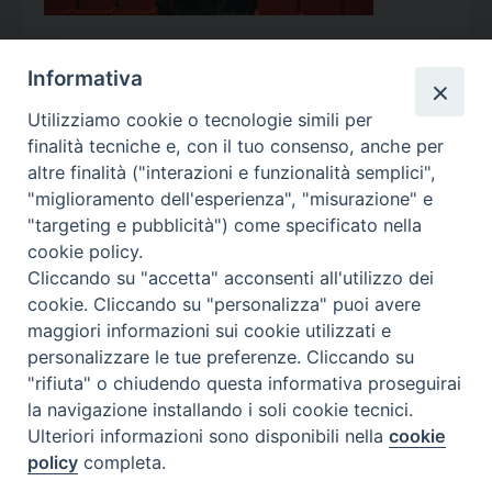
Informativa
Utilizziamo cookie o tecnologie simili per
Calendario Appuntamenti
finalità tecniche e, con il tuo consenso, anche per
altre finalità ("interazioni e funzionalità semplici",
<<
Ago 2026
>>
"miglioramento dell'esperienza", "misurazione" e
"targeting e pubblicità") come specificato nella
l
m
m
g
v
s
d
cookie policy.
27
28
29
30
31
1
2
Cliccando su "accetta" acconsenti all'utilizzo dei
3
4
5
6
7
8
9
cookie. Cliccando su "personalizza" puoi avere
maggiori informazioni sui cookie utilizzati e
10
11
12
13
14
15
16
personalizzare le tue preferenze. Cliccando su
17
18
19
20
21
22
23
"rifiuta" o chiudendo questa informativa proseguirai
la navigazione installando i soli cookie tecnici.
24
29
25
26
27
28
30
Ulteriori informazioni sono disponibili nella
cookie
31
1
2
3
4
5
6
policy
completa.