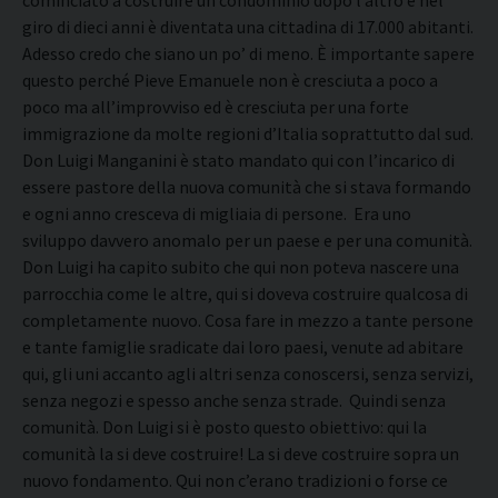
cominciato a costruire un condominio dopo l’altro e nel
giro di dieci anni è diventata una cittadina di 17.000 abitanti.
Adesso credo che siano un po’ di meno. È importante sapere
questo perché Pieve Emanuele non è cresciuta a poco a
poco ma all’improvviso ed è cresciuta per una forte
immigrazione da molte regioni d’Italia soprattutto dal sud.
Don Luigi Manganini è stato mandato qui con l’incarico di
essere pastore della nuova comunità che si stava formando
e ogni anno cresceva di migliaia di persone. Era uno
sviluppo davvero anomalo per un paese e per una comunità.
Don Luigi ha capito subito che qui non poteva nascere una
parrocchia come le altre, qui si doveva costruire qualcosa di
completamente nuovo. Cosa fare in mezzo a tante persone
e tante famiglie sradicate dai loro paesi, venute ad abitare
qui, gli uni accanto agli altri senza conoscersi, senza servizi,
senza negozi e spesso anche senza strade. Quindi senza
comunità. Don Luigi si è posto questo obiettivo: qui la
comunità la si deve costruire! La si deve costruire sopra un
nuovo fondamento. Qui non c’erano tradizioni o forse ce