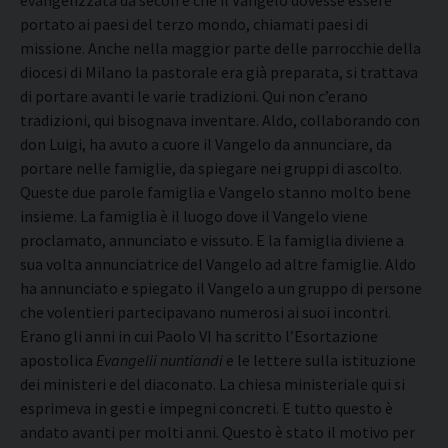
evangelizzata da secoli e che il Vangelo dovesse essere
portato ai paesi del terzo mondo, chiamati paesi di
missione. Anche nella maggior parte delle parrocchie della
diocesi di Milano la pastorale era già preparata, si trattava
di portare avanti le varie tradizioni. Qui non c’erano
tradizioni, qui bisognava inventare. Aldo, collaborando con
don Luigi, ha avuto a cuore il Vangelo da annunciare, da
portare nelle famiglie, da spiegare nei gruppi di ascolto.
Queste due parole famiglia e Vangelo stanno molto bene
insieme. La famiglia è il luogo dove il Vangelo viene
proclamato, annunciato e vissuto. E la famiglia diviene a
sua volta annunciatrice del Vangelo ad altre famiglie. Aldo
ha annunciato e spiegato il Vangelo a un gruppo di persone
che volentieri partecipavano numerosi ai suoi incontri.
Erano gli anni in cui Paolo VI ha scritto l’Esortazione
apostolica
Evangelii nuntiandi
e le lettere sulla istituzione
dei ministeri e del diaconato. La chiesa ministeriale qui si
esprimeva in gesti e impegni concreti. E tutto questo è
andato avanti per molti anni. Questo è stato il motivo per