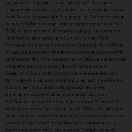
cui, quando il Card. Martini ha introdotto il diaconato
permanente in diocesi, anche Aldo è stato presentato come
candidato dal parroco don Pierangelo. Io l’ho conosciuto in
quegli anni. Ricordo bene il mio primo incontro con lui. Nel
2002, mi pare nel mese di maggio o giugno, ero parroco di
sant’Alessandro da poco più di un mese e qui a Maria
Immacolata c’era una festa per l’accolitato di Aldo Grifone
di questa parrocchia e di Umberto Castelli della parrocchia
sant’Alessandro. L’anno seguente, nel 2003, sarebbero stati
ordinati diaconi. Ora condividono la festa eterna in
Paradiso. Io sono molto contento di avere condiviso con
tutti e due l’amicizia, la collaborazione, la stima reciproca,
l’amore per la comunità: le tre parrocchie di Pieve
Emanuele che ora formano la Comunità pastorale
dell’Annunciazione. Aldo ha amato la parola “diacono” che
vuol dire servo. Ha incarnato la parola di Gesù che abbiamo
sentito nel racconto della passione: “Io sono in mezzo a voi
come colui che serve”. Posso davvero testimoniare, e lo
faccio molto volentieri, che le parole Famiglia Vangelo