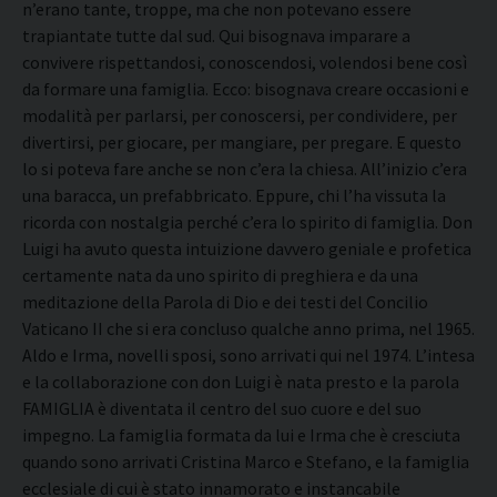
n’erano tante, troppe, ma che non potevano essere
trapiantate tutte dal sud. Qui bisognava imparare a
convivere rispettandosi, conoscendosi, volendosi bene così
da formare una famiglia. Ecco: bisognava creare occasioni e
modalità per parlarsi, per conoscersi, per condividere, per
divertirsi, per giocare, per mangiare, per pregare. E questo
lo si poteva fare anche se non c’era la chiesa. All’inizio c’era
una baracca, un prefabbricato. Eppure, chi l’ha vissuta la
ricorda con nostalgia perché c’era lo spirito di famiglia. Don
Luigi ha avuto questa intuizione davvero geniale e profetica
certamente nata da uno spirito di preghiera e da una
meditazione della Parola di Dio e dei testi del Concilio
Vaticano II che si era concluso qualche anno prima, nel 1965.
Aldo e Irma, novelli sposi, sono arrivati qui nel 1974. L’intesa
e la collaborazione con don Luigi è nata presto e la parola
FAMIGLIA è diventata il centro del suo cuore e del suo
impegno. La famiglia formata da lui e Irma che è cresciuta
quando sono arrivati Cristina Marco e Stefano, e la famiglia
ecclesiale di cui è stato innamorato e instancabile