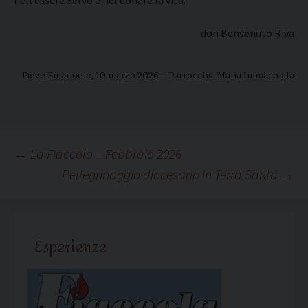
nell’essere Servo e nel donare la vita.
don Benvenuto Riva
Pieve Emanuele, 10 marzo 2026 – Parrocchia Maria Immacolata
Navigazione
←
La Fiaccola – Febbraio 2026
Pellegrinaggio diocesano in Terra Santa
→
articolo
Esperienze