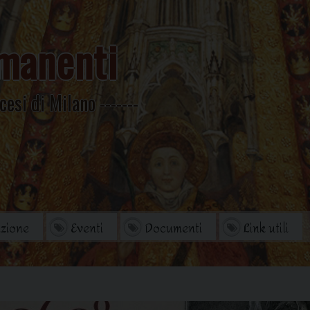
manenti
cesi di Milano
zione
Eventi
Documenti
Link utili
orio
Archivio Storico
di studi
Omelie