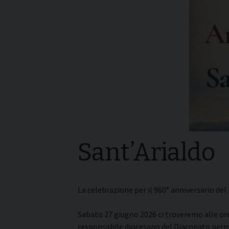
I pass
Può esserlo un uomo
forma
sposato?
La pre
La Croce Diaconale
diaco
Sant’Arialdo
La celebrazione per il 960° anniversario del
Sabato 27 giugno 2026 ci troveremo alle ore 
responsabile diocesano del Diaconato perma