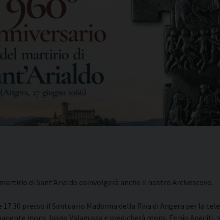
i della
Convegni Regionali
zione
Testi Magisteriali
ghiera del
no
Area riservata
 martirio di Sant’Arialdo coinvolgerà anche il nostro Arcivescovo.
17.30 presso il Santuario Madonna della Riva di Angera per la cele
nente mons. Ivano Valagussa e predicherà mons. Ennio Apeciti, st