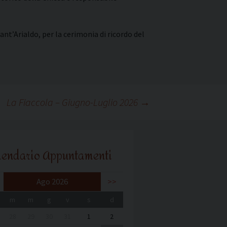
nt’Arialdo, per la cerimonia di ricordo del
La Fiaccola – Giugno-Luglio 2026
→
lendario Appuntamenti
Ago 2026
>>
m
m
g
v
s
d
28
29
30
31
1
2