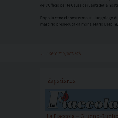
dell’Ufficio per le Cause dei Santi della nos
Dopo la cena ci spostermo sul lungolago di A
martirio presieduta da mons. Mario Delpini,
Navigazione
←
Esercizi Spirituali
articolo
Esperienze
La Fiaccola – Giugno-Lugli