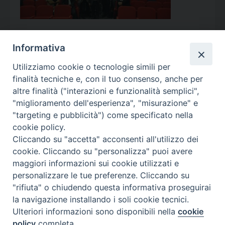
Informativa
Utilizziamo cookie o tecnologie simili per
Calendario Appuntamenti
finalità tecniche e, con il tuo consenso, anche per
altre finalità ("interazioni e funzionalità semplici",
<<
Ago 2026
>>
"miglioramento dell'esperienza", "misurazione" e
"targeting e pubblicità") come specificato nella
l
m
m
g
v
s
d
cookie policy.
27
28
29
30
31
1
2
Cliccando su "accetta" acconsenti all'utilizzo dei
3
4
5
6
7
8
9
cookie. Cliccando su "personalizza" puoi avere
maggiori informazioni sui cookie utilizzati e
10
11
12
13
14
15
16
personalizzare le tue preferenze. Cliccando su
17
18
19
20
21
22
23
"rifiuta" o chiudendo questa informativa proseguirai
la navigazione installando i soli cookie tecnici.
24
29
25
26
27
28
30
Ulteriori informazioni sono disponibili nella
cookie
31
1
2
3
4
5
6
policy
completa.