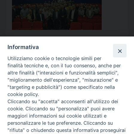
Informativa
Utilizziamo cookie o tecnologie simili per
Calendario Appuntamenti
finalità tecniche e, con il tuo consenso, anche per
altre finalità ("interazioni e funzionalità semplici",
<<
Ago 2026
>>
"miglioramento dell'esperienza", "misurazione" e
"targeting e pubblicità") come specificato nella
l
m
m
g
v
s
d
cookie policy.
27
28
29
30
31
1
2
Cliccando su "accetta" acconsenti all'utilizzo dei
3
4
5
6
7
8
9
cookie. Cliccando su "personalizza" puoi avere
maggiori informazioni sui cookie utilizzati e
10
11
12
13
14
15
16
personalizzare le tue preferenze. Cliccando su
17
18
19
20
21
22
23
"rifiuta" o chiudendo questa informativa proseguirai