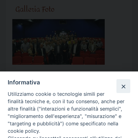
Galleria Foto
Informativa
Utilizziamo cookie o tecnologie simili per
Calendario Appuntamenti
finalità tecniche e, con il tuo consenso, anche per
altre finalità ("interazioni e funzionalità semplici",
<<
Ago 2026
>>
"miglioramento dell'esperienza", "misurazione" e
"targeting e pubblicità") come specificato nella
l
m
m
g
v
s
d
cookie policy.
27
28
29
30
31
1
2