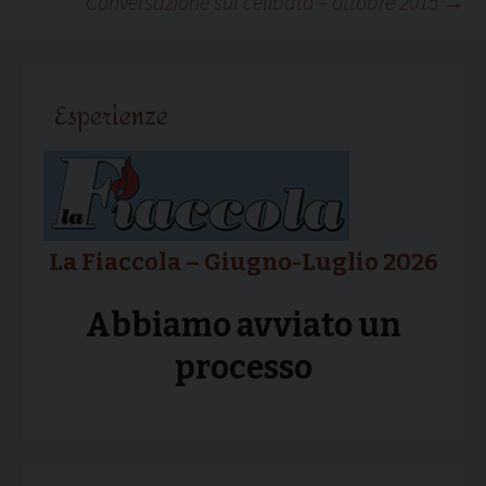
Conversazione sul celibato – ottobre 2015
→
articolo
Esperienze
La Fiaccola – Giugno-Luglio 2026
Abbiamo avviato un
processo