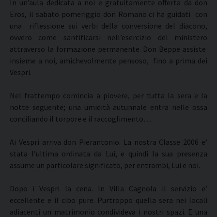
In un’aula dedicata a noi e gratuitamente offerta da don
Eros, il sabato pomeriggio don Romano ci ha guidati con
una riflessione sui verbi della conversione del diacono,
ovvero come santificarsi nell’esercizio del ministero
attraverso la formazione permanente. Don Beppe assiste
insieme a noi, amichevolmente pensoso, fino a prima dei
Vespri.
Nel frattempo comincia a piovere, per tutta la sera e la
notte seguente; una umidità autunnale entra nelle ossa
conciliando il torpore e il raccoglimento…
Ai Vespri arriva don Pierantonio. La nostra Classe 2006 e’
stata l’ultima ordinata da Lui, e quindi la sua presenza
assume un particolare significato, per entrambi, Lui e noi.
Dopo i Vespri la cena. In Villa Cagnola il servizio e’
eccellente e il cibo pure. Purtroppo quella sera nei locali
adiacenti un matrimonio condivideva i nostri spazi. E una