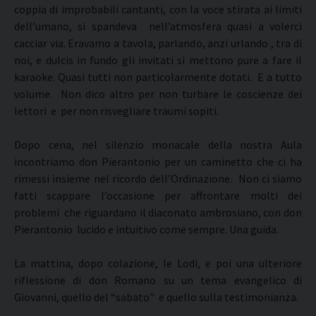
coppia di improbabili cantanti, con la voce stirata ai limiti
dell’umano, si spandeva nell’atmosfera quasi a volerci
cacciar via. Eravamo a tavola, parlando, anzi urlando , tra di
noi, e dulcis in fundo gli invitati si mettono pure a fare il
karaoke. Quasi tutti non particolarmente dotati. E a tutto
volume. Non dico altro per non turbare le coscienze dei
lettori e per non risvegliare traumi sopiti.
Dopo cena, nel silenzio monacale della nostra Aula
incontriamo don Pierantonio per un caminetto che ci ha
rimessi insieme nel ricordo dell’Ordinazione. Non ci siamo
fatti scappare l’occasione per affrontare molti dei
problemi che riguardano il diaconato ambrosiano, con don
Pierantonio lucido e intuitivo come sempre. Una guida.
La mattina, dopo colazione, le Lodi, e poi una ulteriore
riflessione di don Romano su un tema evangelico di
Giovanni, quello del “sabato” e quello sulla testimonianza.