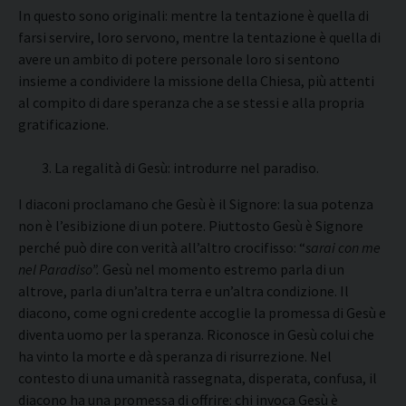
In questo sono originali: mentre la tentazione è quella di
farsi servire, loro servono, mentre la tentazione è quella di
avere un ambito di potere personale loro si sentono
insieme a condividere la missione della Chiesa, più attenti
al compito di dare speranza che a se stessi e alla propria
gratificazione.
La regalità di Gesù: introdurre nel paradiso.
I diaconi proclamano che Gesù è il Signore: la sua potenza
non è l’esibizione di un potere. Piuttosto Gesù è Signore
perché può dire con verità all’altro crocifisso: “
sarai con me
nel Paradiso”.
Gesù nel momento estremo parla di un
altrove, parla di un’altra terra e un’altra condizione. Il
diacono, come ogni credente accoglie la promessa di Gesù e
diventa uomo per la speranza. Riconosce in Gesù colui che
ha vinto la morte e dà speranza di risurrezione. Nel
contesto di una umanità rassegnata, disperata, confusa, il
diacono ha una promessa di offrire: chi invoca Gesù è