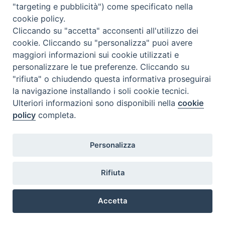
"targeting e pubblicità") come specificato nella
l
m
m
g
v
s
d
cookie policy.
27
28
29
30
31
1
2
Cliccando su "accetta" acconsenti all'utilizzo dei
3
4
5
6
7
8
9
cookie. Cliccando su "personalizza" puoi avere
maggiori informazioni sui cookie utilizzati e
10
11
12
13
14
15
16
personalizzare le tue preferenze. Cliccando su
17
18
19
20
21
22
23
"rifiuta" o chiudendo questa informativa proseguirai
la navigazione installando i soli cookie tecnici.
24
29
25
26
27
28
30
Ulteriori informazioni sono disponibili nella
cookie
31
1
2
3
4
5
6
policy
completa.
Personalizza
Rifiuta
DIACONI
Diocesi di Milano Via Pio XI, 32 - 21040 - Venegono Inferiore (VA)
permanenti -
Tel. 0331.867111 - Fax. 0331.867700
Accetta
Diocesi di Milano
E-mail:
diaconato@seminario.milano.it
Preferenze Cookie