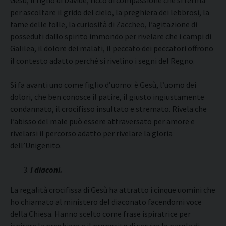
Gesù, il figlio di Davide, ricco di compassione che si ferma
per ascoltare il grido del cielo, la preghiera dei lebbrosi, la
fame delle folle, la curiosità di Zaccheo, l’agitazione di
posseduti dallo spirito immondo per rivelare che i campi di
Galilea, il dolore dei malati, il peccato dei peccatori offrono
il contesto adatto perché si rivelino i segni del Regno.
Si fa avanti uno come figlio d’uomo: è Gesù, l’uomo dei
dolori, che ben conosce il patire, il giusto ingiustamente
condannato, il crocifisso insultato e stremato. Rivela che
l’abisso del male può essere attraversato per amore e
rivelarsi il percorso adatto per rivelare la gloria
dell’Unigenito.
I
diaconi.
La regalità crocifissa di Gesù ha attratto i cinque uomini che
ho chiamato al ministero del diaconato facendomi voce
della Chiesa. Hanno scelto come frase ispiratrice per