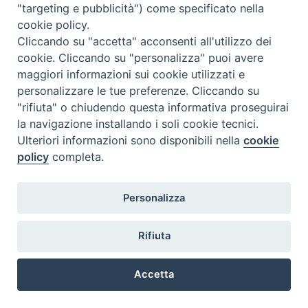
"targeting e pubblicità") come specificato nella
l
m
m
g
v
s
d
cookie policy.
27
28
29
30
31
1
2
Cliccando su "accetta" acconsenti all'utilizzo dei
3
4
5
6
7
8
9
cookie. Cliccando su "personalizza" puoi avere
maggiori informazioni sui cookie utilizzati e
10
11
12
13
14
15
16
personalizzare le tue preferenze. Cliccando su
17
18
19
20
21
22
23
"rifiuta" o chiudendo questa informativa proseguirai
la navigazione installando i soli cookie tecnici.
24
29
25
26
27
28
30
Ulteriori informazioni sono disponibili nella
cookie
31
1
2
3
4
5
6
policy
completa.
Personalizza
Rifiuta
DIACONI
Diocesi di Milano Via Pio XI, 32 - 21040 - Venegono Inferiore (VA)
permanenti -
Tel. 0331.867111 - Fax. 0331.867700
Accetta
Diocesi di Milano
E-mail:
diaconato@seminario.milano.it
Preferenze Cookie