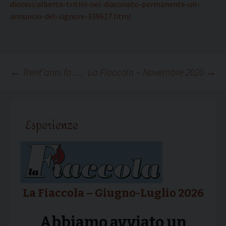
diocesi/alberto-tritini-nel-diaconato-permanente-un-
annuncio-del-signore-339617.html
Navigazione
←
Trent’anni fa….
La Fiaccola – Novembre 2020
→
articolo
Esperienze
La Fiaccola – Giugno-Luglio 2026
Abbiamo avviato un