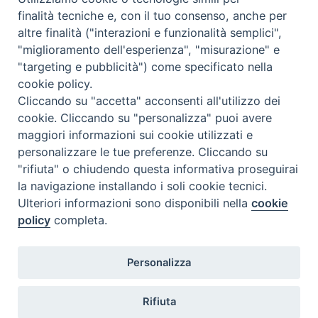
Calendario Appuntamenti
finalità tecniche e, con il tuo consenso, anche per
altre finalità ("interazioni e funzionalità semplici",
<<
Ago 2026
>>
"miglioramento dell'esperienza", "misurazione" e
"targeting e pubblicità") come specificato nella
l
m
m
g
v
s
d
cookie policy.
27
28
29
30
31
1
2
Cliccando su "accetta" acconsenti all'utilizzo dei
3
4
5
6
7
8
9
cookie. Cliccando su "personalizza" puoi avere
maggiori informazioni sui cookie utilizzati e
10
11
12
13
14
15
16
personalizzare le tue preferenze. Cliccando su
17
18
19
20
21
22
23
"rifiuta" o chiudendo questa informativa proseguirai
la navigazione installando i soli cookie tecnici.
24
29
25
26
27
28
30
Ulteriori informazioni sono disponibili nella
cookie
31
1
2
3
4
5
6
policy
completa.
Personalizza
Rifiuta
DIACONI
Diocesi di Milano Via Pio XI, 32 - 21040 - Venegono Inferiore (VA)