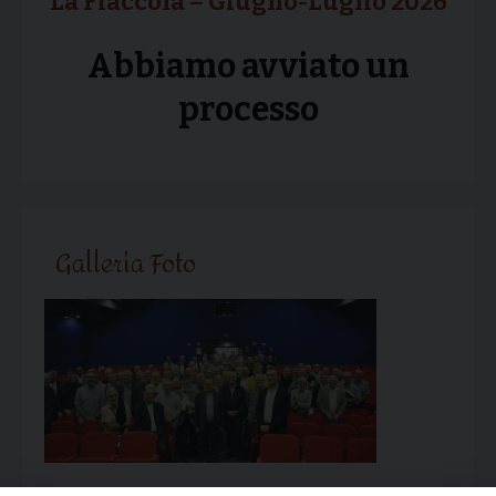
La Fiaccola – Giugno-Luglio 2026
Abbiamo avviato un
processo
Galleria Foto