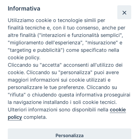
Informativa
Utilizziamo cookie o tecnologie simili per
Calendario Appuntamenti
finalità tecniche e, con il tuo consenso, anche per
altre finalità ("interazioni e funzionalità semplici",
<<
Ago 2026
>>
"miglioramento dell'esperienza", "misurazione" e
"targeting e pubblicità") come specificato nella
l
m
m
g
v
s
d
cookie policy.
27
28
29
30
31
1
2
Cliccando su "accetta" acconsenti all'utilizzo dei
3
4
5
6
7
8
9
cookie. Cliccando su "personalizza" puoi avere
maggiori informazioni sui cookie utilizzati e
10
11
12
13
14
15
16
personalizzare le tue preferenze. Cliccando su
17
18
19
20
21
22
23
"rifiuta" o chiudendo questa informativa proseguirai
la navigazione installando i soli cookie tecnici.
24
29
25
26
27
28
30
Ulteriori informazioni sono disponibili nella
cookie
31
1
2
3
4
5
6
policy
completa.
Personalizza