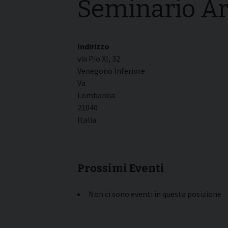
Seminario Arc
I pass
Può esserlo un uomo
forma
sposato?
La pre
La Croce Diaconale
diaco
Indirizzo
via Pio XI, 32
Venegono Inferiore
Va
Lombardia
21040
Italia
Prossimi Eventi
Non ci sono eventi in questa posizione