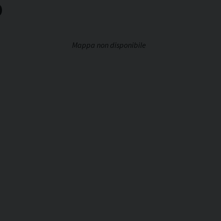
o
Mappa non disponibile