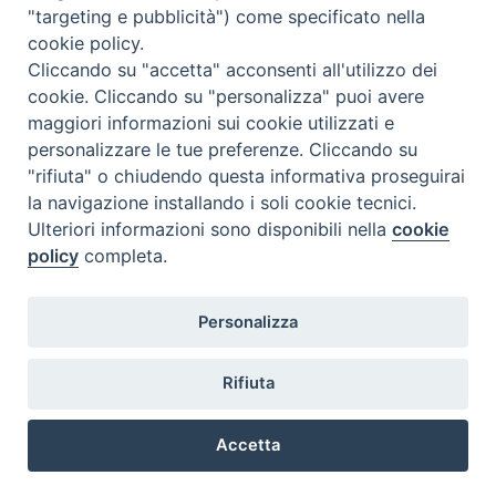
"targeting e pubblicità") come specificato nella
l
m
m
g
v
s
d
cookie policy.
27
28
29
30
31
1
2
Cliccando su "accetta" acconsenti all'utilizzo dei
3
4
5
6
7
8
9
cookie. Cliccando su "personalizza" puoi avere
maggiori informazioni sui cookie utilizzati e
10
11
12
13
14
15
16
personalizzare le tue preferenze. Cliccando su
17
18
19
20
21
22
23
"rifiuta" o chiudendo questa informativa proseguirai
la navigazione installando i soli cookie tecnici.
24
29
25
26
27
28
30
Ulteriori informazioni sono disponibili nella
cookie
31
1
2
3
4
5
6
policy
completa.
Personalizza
Rifiuta
DIACONI
Diocesi di Milano Via Pio XI, 32 - 21040 - Venegono Inferiore (VA)
permanenti -
Tel. 0331.867111 - Fax. 0331.867700
Accetta
Diocesi di Milano
E-mail:
diaconato@seminario.milano.it
Preferenze Cookie